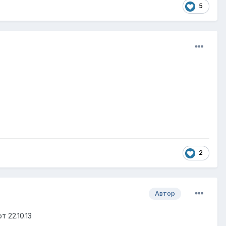
5
2
Автор
 22.10.13