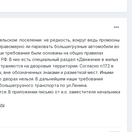
 сельском поселении не редкость, вокруг ведь промзоны
 правомерно ли парковать большегрузные автомобили во
аши требования были основаны на общих правилах
 РФ. В них есть специальный раздел «Движение в жилых
раняются на дворовые территории. Согласно п.17.2 в
, вне обозначенных знаками и разметкой мест. Иными
во дворах нельзя. В дальнейшем наши требования
большегрузного транспорта по ул.Ленина.
я. В приложении письмо от и.о. заместителя начальника
.ru