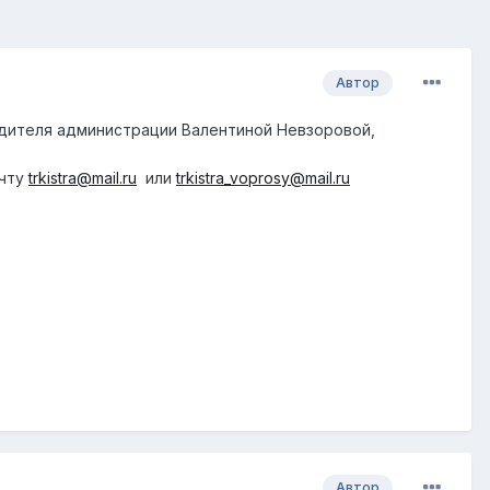
Автор
водителя администрации Валентиной Невзоровой,
очту
trkistra@mail.ru
или
trkistra_voprosy@mail.ru
Автор