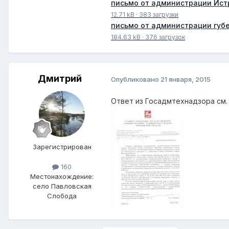
письмо от администрации Истр.
12.71 kB
·
383 загрузки
письмо от администрации губер
184.63 kB
·
376 загрузок
Дмитрий
Опубликовано
21 января, 2015
Ответ из Госадмтехнадзора см.
Зарегистрирован
160
Местонахождение:
село Павловская
Слобода