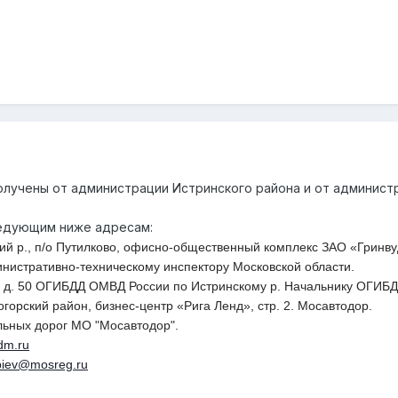
лучены от администрации Истринского района и от администра
едующим ниже адресам:
ский р., п/о Путилково, офисно-общественный комплекс ЗАО «Гринву
инистративно-техническому инспектору Московской области.
ая, д. 50 ОГИБДД ОМВД России по Истринскому р.
Начальнику ОГИБД
огорский район, бизнес-центр «Рига Ленд», стр. 2. Мосавтодор.
ьных дорог МО "Мосавтодор".
dm.ru
biev@mosreg.ru