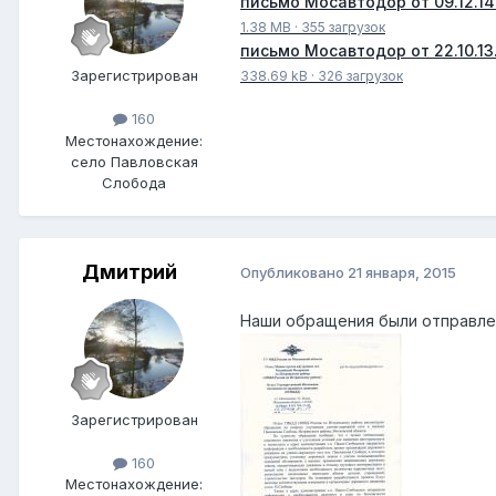
письмо Мосавтодор от 09.12.14
1.38 MB
·
355 загрузок
письмо Мосавтодор от 22.10.13
Зарегистрирован
338.69 kB
·
326 загрузок
160
Местонахождение:
село Павловская
Слобода
Дмитрий
Опубликовано
21 января, 2015
Наши обращения были отправлен
Зарегистрирован
160
Местонахождение: