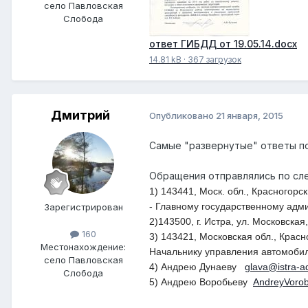
село Павловская
Слобода
ответ ГИБДД от 19.05.14.docx
14.81 kB
·
367 загрузок
Дмитрий
Опубликовано
21 января, 2015
Самые "развернутые" ответы по
Обращения отправлялись по сл
1) 143441, Моск. обл., Красногор
- Главному государственному адм
Зарегистрирован
2)143500, г. Истра, ул. Московск
160
3) 143421, Московская обл., Красн
Местонахождение:
Начальнику управления автомобил
село Павловская
4) Андрею Дунаеву
glava@istra-a
Слобода
5) Андрею Воробьеву
AndreyVoro