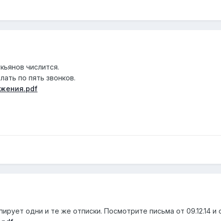
кьянов числится.
ать по пять звонков.
ижения.pdf
рует одни и те же отписки. Посмотрите письма от 09.12.14 и от