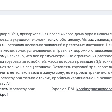
 дворе. Увы, припаркованная возле жилого дома фура в нашем
оезд и ухудшают экологическую обстановку. Мы задумались,
ять, отправив несколько заявлений в различные инстанции. Н
 в жилых зонах установленых в Правилах дорожного движения
лому написано, что все предусмотренные ограничения распрост
ка грузовых автомобилей, масса которых превышает 3,5 тонны
ься только на спец.стоянках. Оставлять грузовой транспорт 
чить не только въезд в жилую зону, но и проезд транзитного 
Мосавтодора только отписки, проблема кардинально не решаетс
ву А.Г.
авителем Мосавтодора: Королюс Т.М.
korolus@mosavtodor
5.pdf