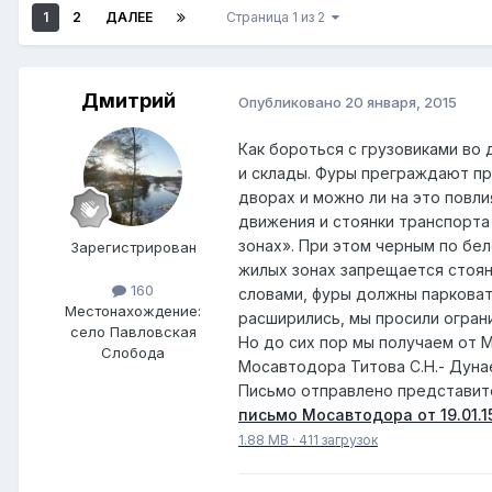
1
2
ДАЛЕЕ
Страница 1 из 2
Дмитрий
Опубликовано
20 января, 2015
Как бороться с грузовиками во
и склады. Фуры преграждают пр
дворах и можно ли на это повли
движения и стоянки транспорта
зонах». При этом черным по бе
Зарегистрирован
жилых зонах запрещается стоян
160
словами, фуры должны парковат
Местонахождение:
расширились, мы просили ограни
село Павловская
Но до сих пор мы получаем от 
Слобода
Мосавтодора Титова С.Н.- Дунае
Письмо отправлено предст
письмо Мосавтодора от 19.01.1
1.88 MB
·
411 загрузок