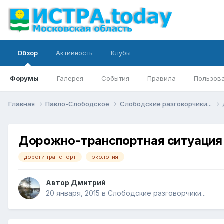
Обзор
Активность
Клубы
Форумы
Галерея
События
Правила
Пользов
Главная
Павло-Слободское
Слободские разговорчики...
Дорожно-транспортная ситуация 
дороги транспорт
экология
Автор
Дмитрий
20 января, 2015
в
Слободские разговорчики...