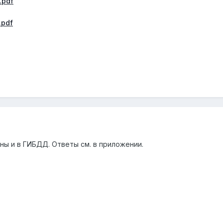
.pdf
.pdf
ы и в ГИБДД. Ответы см. в приложении.