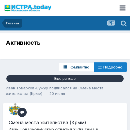
Главная
Активность
Компактно
Подробно
Ещё раньше
Иван Товарков-Бужур
подписался на
Смена места
жительства (Крым)
20 июля
Смена места жительства (Крым)
Иван Товарков-Бужур
ответил
Ylidia
тема в