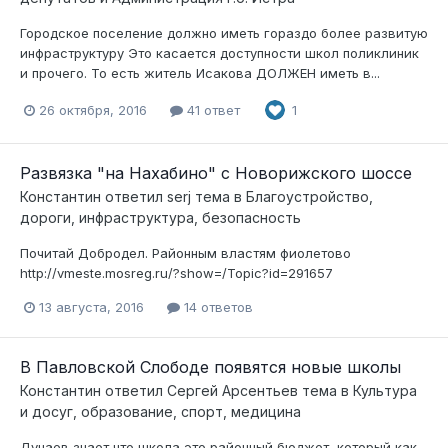
Городское поселение должно иметь гораздо более развитую
инфраструктуру Это касается доступности школ поликлиник
и прочего. То есть житель Исакова ДОЛЖЕН иметь в...
26 октября, 2016
41 ответ
1
Развязка "на Нахабино" с Новорижского шоссе
Константин
ответил
serj
тема в
Благоустройство,
дороги, инфраструктура, безопасность
Почитай Добродел. Районным властям фиолетово
http://vmeste.mosreg.ru/?show=/Topic?id=291657
13 августа, 2016
14 ответов
В Павловской Слободе появятся новые школы
Константин
ответил
Сергей Арсентьев
тема в
Культура
и досуг, образование, спорт, медицина
Дунаев знает что школа это районный бюджет, который как