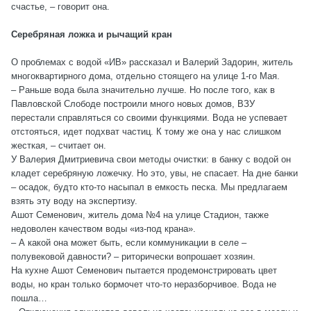
счастье, – говорит она.
Серебряная ложка и рычащий кран
О проблемах с водой «ИВ» рассказал и Валерий Задорин, житель
многоквартирного дома, отдельно стоящего на улице 1-го Мая.
– Раньше вода была значительно лучше. Но после того, как в
Павловской Слободе построили много новых домов, ВЗУ
перестали справляться со своими функциями. Вода не успевает
отстояться, идет подхват частиц. К тому же она у нас слишком
жесткая, – считает он.
У Валерия Дмитриевича свои методы очистки: в банку с водой он
кладет серебряную ложечку. Но это, увы, не спасает. На дне банки
– осадок, будто кто-то насыпал в емкость песка. Мы предлагаем
взять эту воду на экспертизу.
Ашот Семенович, житель дома №4 на улице Стадион, также
недоволен качеством воды «из-под крана».
– А какой она может быть, если коммуникации в селе –
полувековой давности? – риторически вопрошает хозяин.
На кухне Ашот Семенович пытается продемонстрировать цвет
воды, но кран только бормочет что-то неразборчивое. Вода не
пошла…