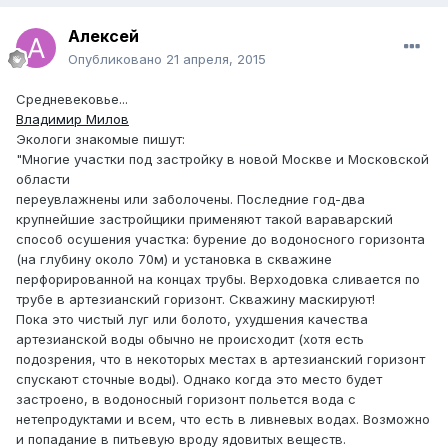
Алексей
Опубликовано
21 апреля, 2015
Средневековье...
Владимир Милов
Экологи знакомые пишут:
"Многие участки под застройку в новой Москве и Московской
области
переувлажнены или заболочены. Последние год-два
крупнейшие застройщики применяют такой вараварский
способ осушения участка: бурение до водоносного горизонта
(на глубину около 70м) и установка в скважине
перфорированной на концах трубы. Верходовка сливается по
трубе в артезианский горизонт. Скважину маскируют!
Пока это чистый луг или болото, ухудшения качества
артезианской воды обычно не происходит (хотя есть
подозрения, что в некоторых местах в артезианский горизонт
спускают сточные воды). Однако когда это место будет
застроено, в водоносный горизонт польется вода с
нетепродуктами и всем, что есть в ливневых водах. Возможно
и попадание в питьевую вроду ядовитых веществ.