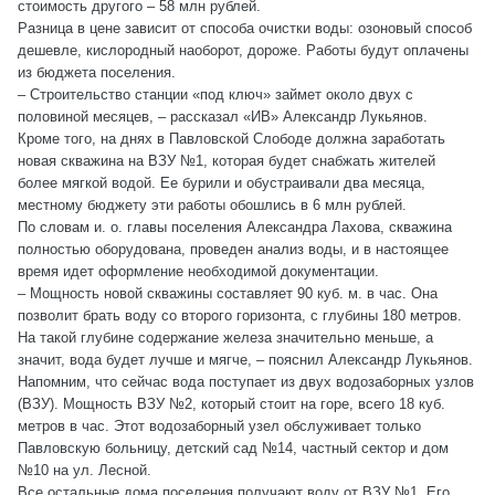
стоимость другого – 58 млн рублей.
Разница в цене зависит от способа очистки воды: озоновый способ
дешевле, кислородный наоборот, дороже. Работы будут оплачены
из бюджета поселения.
– Строительство станции «под ключ» займет около двух с
половиной месяцев, – рассказал «ИВ» Александр Лукьянов.
Кроме того, на днях в Павловской Слободе должна заработать
новая скважина на ВЗУ №1, которая будет снабжать жителей
более мягкой водой. Ее бурили и обустраивали два месяца,
местному бюджету эти работы обошлись в 6 млн рублей.
По словам и. о. главы поселения Александра Лахова, скважина
полностью оборудована, проведен анализ воды, и в настоящее
время идет оформление необходимой документации.
– Мощность новой скважины составляет 90 куб. м. в час. Она
позволит брать воду со второго горизонта, с глубины 180 метров.
На такой глубине содержание железа значительно меньше, а
значит, вода будет лучше и мягче, – пояснил Александр Лукьянов.
Напомним, что сейчас вода поступает из двух водозаборных узлов
(ВЗУ). Мощность ВЗУ №2, который стоит на горе, всего 18 куб.
метров в час. Этот водозаборный узел обслуживает только
Павловскую больницу, детский сад №14, частный сектор и дом
№10 на ул. Лесной.
Все остальные дома поселения получают воду от ВЗУ №1. Его