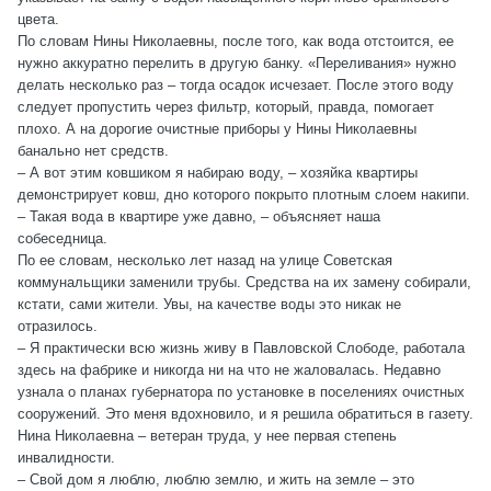
цвета.
По словам Нины Николаевны, после того, как вода отстоится, ее
нужно аккуратно перелить в другую банку. «Переливания» нужно
делать несколько раз – тогда осадок исчезает. После этого воду
следует пропустить через фильтр, который, правда, помогает
плохо. А на дорогие очистные приборы у Нины Николаевны
банально нет средств.
– А вот этим ковшиком я набираю воду, – хозяйка квартиры
демонстрирует ковш, дно которого покрыто плотным слоем накипи.
– Такая вода в квартире уже давно, – объясняет наша
собеседница.
По ее словам, несколько лет назад на улице Советская
коммунальщики заменили трубы. Средства на их замену собирали,
кстати, сами жители. Увы, на качестве воды это никак не
отразилось.
– Я практически всю жизнь живу в Павловской Слободе, работала
здесь на фабрике и никогда ни на что не жаловалась. Недавно
узнала о планах губернатора по установке в поселениях очистных
сооружений. Это меня вдохновило, и я решила обратиться в газету.
Нина Николаевна – ветеран труда, у нее первая степень
инвалидности.
– Свой дом я люблю, люблю землю, и жить на земле – это