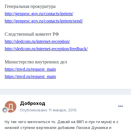
Генеральная прокуратура
http://genproc.gov.ru/contacts/ipriem/
http://genproc.gov.ru/contacts/ipriem/send/
Следственный комитет РФ
http://sledcom.ru/internet-reception/
http://sledcom.ru/internet-reception/feedback/
Министерство внутренних дел
https://mvd.ru/request_main
https://mvd.ru/request_main
Доброход
Опубликовано
11 января, 2015
Ну так чего мелочиться то. Давай на ВВП и пун ги муна) и с
нижней ступени вертикали добавим Лахова Дунаева и