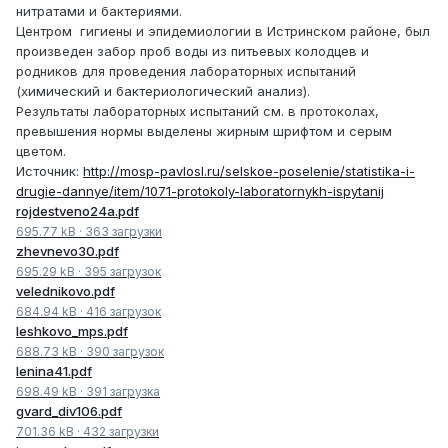
нитратами и бактериями.
Центром гигиены и эпидемиологии в Истринском районе, был
произведен забор проб воды из питьевых колодцев и
родников для проведения лабораторных испытаний
(химический и бактериологический анализ).
Результаты лабораторных испытаний см. в протоколах,
превышения нормы выделены жирным шрифтом и серым
цветом.
Источник:
http://mosp-pavlosl.ru/selskoe-poselenie/statistika-i-
drugie-dannye/item/1071-protokoly-laboratornykh-ispytanij
rojdestveno24a.pdf
695.77 kB
·
363 загрузки
zhevnevo30.pdf
695.29 kB
·
395 загрузок
velednikovo.pdf
684.94 kB
·
416 загрузок
leshkovo_mps.pdf
688.73 kB
·
390 загрузок
lenina41.pdf
698.49 kB
·
391 загрузка
gvard_div106.pdf
701.36 kB
·
432 загрузки