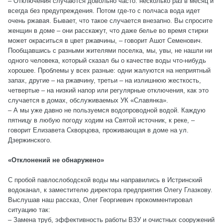
– Отключения случаются довольно часто: несколько раз в месяц и
всегда без предупреждения. Потом где-то с полчаса вода идет
очень ржавая. Бывает, что такое случается внезапно. Вы спросите
женщин в доме – они расскажут, что даже белье во время стирки
может окраситься в цвет ржавчины, – говорит Ашот Семенович.
Пообщавшись с разными жителями поселка, мы, увы, не нашли ни
одного человека, который сказал бы о качестве воды что-нибудь
хорошее. Проблемы у всех разные: одни жалуются на неприятный
запах, другие – на ржавчину, третьи – на излишнюю жесткость,
четвертые – на низкий напор или регулярные отключения, как это
случается в домах, обслуживаемых УК «Славянка».
– А мы уже давно не пользуемся водопроводной водой. Каждую
пятницу в любую погоду ходим на Святой источник, к реке, –
говорит Елизавета Скворцова, проживающая в доме на ул.
Дзержинского.
«Отклонений не обнаружено»
С пробой павлослободской воды мы направились в Истринский
водоканал, к заместителю директора предприятия Олегу Глазкову.
Выслушав наш рассказ, Олег Георгиевич прокомментировал
ситуацию так:
– Замена труб, эффективность работы ВЗУ и очистных сооружений