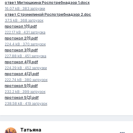
ответ Митюшкина Роспотребнадзор 1.docx
16.07 kB
·
383 загрузки
ответ Струнилиной Роспотребнадзор 2.doc
37.5 kB
·
368 загрузок
протокол 1(1).pdf
222.17 kB
·
431 загрузка
протокол 2(1).pdf
224.4 kB
·
370 загрузок
протокол 3(1).pdf
227.88 kB
·
451 загрузка
протокол 4(1).pdf
224.29 kB
·
452 загрузки
протокол 4(2).pdf
222.74 kB
·
380 загрузок
протокол 5(1).pdf
232.2 kB
·
399 загрузок
протокол 5(2).pdf
238.58 kB
·
419 загрузок
Татьяна