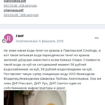
ivanovskoe.pdf
691.74 kB
·
418 загрузок
chernaya.pdf
693.64 kB
·
368 загрузок
raor
Опубликовано
5 февраля, 2015
Не знаю какая вода течет из кранов в Павловской Слободе, а
вот такая питьевая вода периодически течет из кранов
жителей д.Борзые известного всем Княжье Озеро. Стоимость
такой воды за куб на сегодняшний момент 56 рублей
водоснабжение за куб, 59 рублей водоотведение за куб.
Поставляет такую супер очищенную воду ООО Инжводком.
Владелец Инжводкома Шмакова Любовь Анатольевна. Она же
член ДНП Рассвет, ДНП Луч, ДНП Светоч-один из
собственников инфраструктуры и дорог.