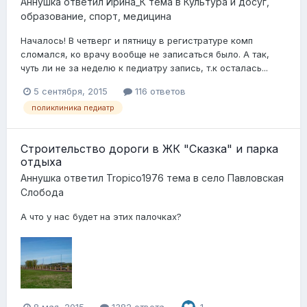
Аннушка
ответил
Ирина_К
тема в
Культура и досуг,
образование, спорт, медицина
Началось! В четверг и пятницу в регистратуре комп
сломался, ко врачу вообще не записаться было. А так,
чуть ли не за неделю к педиатру запись, т.к осталась...
5 сентября, 2015
116 ответов
поликлиника педиатр
Строительство дороги в ЖК "Сказка" и парка
отдыха
Аннушка
ответил
Tropico1976
тема в
село Павловская
Слобода
А что у нас будет на этих палочках?
8 мая, 2015
1382 ответа