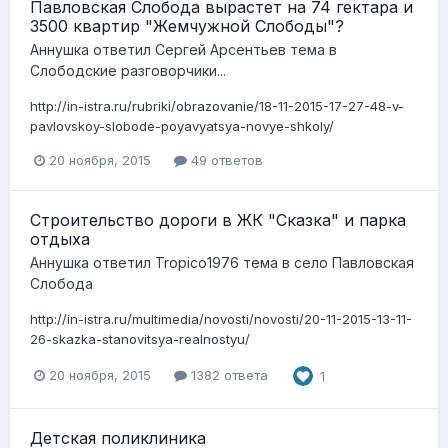
Павловская Слобода вырастет на 74 гектара и
3500 квартир "Жемчужной Слободы"?
Аннушка
ответил
Сергей Арсентьев
тема в
Слободские разговорчики...
http://in-istra.ru/rubriki/obrazovanie/18-11-2015-17-27-48-v-
pavlovskoy-slobode-poyavyatsya-novye-shkoly/
20 ноября, 2015
49 ответов
Строительство дороги в ЖК "Сказка" и парка
отдыха
Аннушка
ответил
Tropico1976
тема в
село Павловская
Слобода
http://in-istra.ru/multimedia/novosti/novosti/20-11-2015-13-11-
26-skazka-stanovitsya-realnostyu/
20 ноября, 2015
1382 ответа
1
Детская поликлиника