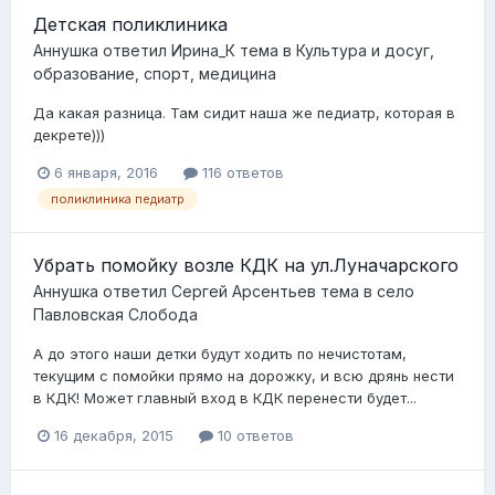
Детская поликлиника
Аннушка
ответил
Ирина_К
тема в
Культура и досуг,
образование, спорт, медицина
Да какая разница. Там сидит наша же педиатр, которая в
декрете)))
6 января, 2016
116 ответов
поликлиника педиатр
Убрать помойку возле КДК на ул.Луначарского
Аннушка
ответил
Сергей Арсентьев
тема в
село
Павловская Слобода
А до этого наши детки будут ходить по нечистотам,
текущим с помойки прямо на дорожку, и всю дрянь нести
в КДК! Может главный вход в КДК перенести будет...
16 декабря, 2015
10 ответов