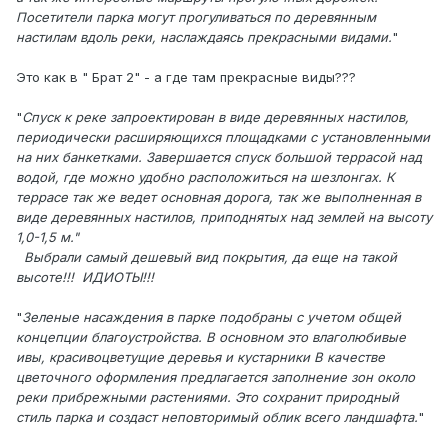
Посетители парка могут прогуливаться по деревянным
настилам вдоль реки, наслаждаясь прекрасными видами.
"
Это как в " Брат 2" - а где там прекрасные виды???
"
Спуск к реке запроектирован в виде деревянных настилов,
периодически расширяющихся площадками с установленными
на них банкетками. Завершается спуск большой террасой над
водой, где можно удобно расположиться на шезлонгах. К
террасе так же ведет основная дорога, так же выполненная в
виде деревянных настилов, приподнятых над землей на высоту
1,0-1,5 м."
Выбрали самый дешевый вид покрытия, да еще на такой
высоте!!! ИДИОТЫ!!!
"
Зеленые насаждения в парке подобраны с учетом общей
концепции благоустройства. В основном это влаголюбивые
ивы, красивоцветущие деревья и кустарники В качестве
цветочного оформления предлагается заполнение зон около
реки прибрежными растениями. Это сохранит природный
стиль парка и создаст неповторимый облик всего ландшафта.
"