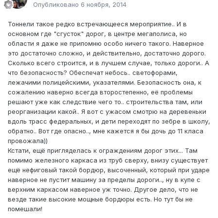
Опубликовано
6 ноября, 2014
Тоннели такое редко встречающееся мероприятие.. И в
основном где "сгусток" дорог, в центре мегаполиса, но
области я даже не припомню особо ничего такого. Наверное
это достаточно сложно, и действительно, достаточно дорого.
Сколько всего строится, и в лучшем случае, только дороги.. А
что безопасность? Обеспечат небось.. светофорами,
лежачими полицейскими, указателями. Безопасность она, к
сожалению наверно всегда второстепенно, её проблемы
решают уже как следствие чего то.. строительства там, или
реорганизации какой.. Я вот с ужасом смотрю на деревеньки
вдоль трасс федеральных, и дети переходят по зебре в школу,
обратно.. Вот где опасно.., мне кажется я бы дочь до 11 класа
провожала))
Кстати, ещё пригляделась к ограждениям дорог этих... Там
помимо железного каркаса из труб сверху, внизу существует
ещё нефиговый такой бордюр, высоченный, который при ударе
наверное не пустит машину за пределы дороги.., ну в купе с
верхним каркасом наверное уж точно. Другое дело, что не
везде такие высокие мощные бордюры есть. Но тут бы не
помешали!