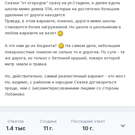
Сказки "от огородов" сразу на ул.Стадион, и далее вдоль
школы мимо домов 1/1А, которые на достаточно большом
удалении от дороги находятся.
Правда, в этом варианте, конечно, дорога мимо школы
становится более нагруженной. Но школе и школьникам в
любом варианте не везет
А что нам до их бюджета?
На самом деле, небольшие
поверхностные тоннели не сильно то и дорогие. По сути - та
же дорога, но только с бетонной крышей, поверх которой
метр земли и травка.
Но, действительно, самый реалистичный вариант - это мост.
Но, видимо, с районом и народом Сказке договориться
проще, чем с (не)заинтересованными лицами со стороны
Лобаново.
Ответов
Создана
Последний ответ
1.4 тыс
11 г.
10 г.