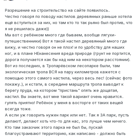
Разрешение на строительство на сайте появилось..
Честно говоря по поводу настилов деревянных раньше хотела
ещё вступиться за них, но там кто то так рьяно был против, что
я не решилась даже))
Мы вот с ребёнком много где бываем, вообще лягухи-
путешественники) Вот я такой настил деревянный много где
вижу, и честно говоря он не плох! и по удобству для наших
ног, и в плане НЕнанесения вреда природе (грунт не портится,
дорога получается как бы над ним на некотором расстоянии).
Вот из последних, в Тропарёвском лесопарке были, там
экологическая тропа ВСЯ на пару километров кажется с
помощью этого самого настила, через весь лес! (сейчас фото
покажу..), и кстати, в середине маршрута тропа выводит к
берегу пруда, на котором "пристань" опять же дощатая,
настил. Вы знаете, вот мне такой вариант очень нравится..
гулять приятно! Ребёнок у меня в восторге от таких вещей
всегда тоже.
А если уж говорить нужен парк или нет.. Так я ЗА парк, пусть
делают!, делают хоть что-то для нас, это лучше чем ничего.
Кто там заказчик этого парка не был бы, пускай
благоустраивают территорию, как написано - должно быть