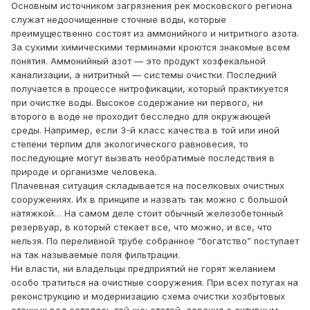
Основным источником загрязнения рек московского региона
служат недоочищенные сточные воды, которые
преимущественно состоят из аммонийного и нитритного азота.
За сухими химическими терминами кроются знакомые всем
понятия. Аммонийный азот — это продукт хозфекальной
канализации, а нитритный — системы очистки. Последний
получается в процессе нитрофикации, который практикуется
при очистке воды. Высокое содержание ни первого, ни
второго в воде не проходит бесследно для окружающей
среды. Например, если 3-й класс качества в той или иной
степени терпим для экологического равновесия, то
последующие могут вызвать необратимые последствия в
природе и организме человека.
Плачевная ситуация складывается на поселковых очистных
сооружениях. Их в принципе и назвать так можно с большой
натяжкой… На самом деле стоит обычный железобетонный
резервуар, в который стекает все, что можно, и все, что
нельзя. По переливной трубе собранное “богатство” поступает
на так называемые поля фильтрации.
Ни власти, ни владельцы предприятий не горят желанием
особо тратиться на очистные сооружения. При всех потугах на
реконструкцию и модернизацию схема очистки хозбытовых