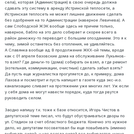
села), которая (Администрация) в свою очередь должна
сдавать эту систему в аренду Истринской теплосети, а
Истринская теплосеть не может лишнее движение сделать
без одобрения на то Администрации (наверное Левичева). А
сам Слободской ЖЭК вообще здесь не причем только,
наверное, бабло на это дело собирает и скорее всего в
район денюжку-то переводит с большим опозданием. Это я к
чему, зимой останетесь без отопления, не удивляйтесь.
А Славянка вообще ад. В продолжение ЖКХ-ой темы, вроде
как с 01 апреля базовские дома на обслуживание Лукьянов-
то взял? Где деньги-то (дома) собирать он взял, а где ремонт
(котельная, коммуникации, очистные) сделать забыл взять?
Да пусть еще журналистка прогуляется до, к примеру, дома
Лахова и посмотрит и пусть напишет в газете куда экс-и.о.
канализацию сливает на протяжении уже многих лет. Уж если
у себя дома не могут навести порядок, куда тогда рвутся
руководить селом.
Заодно напишу т.к. тоже к базе относится, Игорь Чистов в
депутатской теме писал, что будут обустраиваться дворы по
ул. Стадион за счет областного бюджета. Конечно это нужное
дело, но депутатам посоветовал бы еще повыбивать (именно
выбивать силой, у нас всегда силой все выбивается: нужно