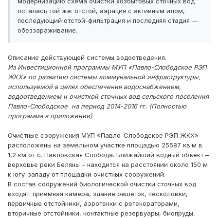
модернизацию схема очистки хозбытовых сточных вод
осталась той же: отстой, аэрация с активным илом,
последующий отстой-фильтрация и последняя стадия —
обеззараживание.
Описание действующей системы водоотведения.
Из Инвестиционной программы МУП «Павло-Слободское РЭП
ЖКХ» по развитию системы коммунальной инфраструктуры,
используемой в целях обеспечения водоснабжением,
водоотведением и очисткой сточных вод сельского поселения
Павло-Слободское на период 2014-2016 гг. (Полностью
программа в приложении)
Очистные сооружения МУП «Павло-Слободское РЭП ЖКХ»
расположены на земельном участке площадью 25587 кв.м в
1,2 км от с. Павловская Слобода. Ближайший водный объект –
верховье реки Беляны – находится на расстоянии около 150 м
к югу-западу от площадки очистных сооружений.
В состав сооружений биологической очистки сточных вод
входят: приемная камера, здание решеток, песколовки,
первичные отстойники, аэротенки с регенераторами,
вторичные отстойники, контактные резервуары, биопруды,