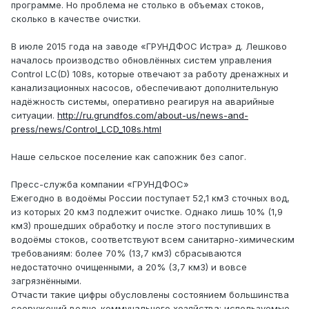
программе. Но проблема не столько в объемах стоков,
сколько в качестве очистки.
В июле 2015 года на заводе «ГРУНДФОС Истра» д. Лешково
началось производство обновлённых систем управления
Control LC(D) 108s, которые отвечают за работу дренажных и
канализационных насосов, обеспечивают дополнительную
надёжность системы, оперативно реагируя на аварийные
ситуации.
http://ru.grundfos.com/about-us/news-and-
press/news/Control_LCD_108s.html
Наше сельское поселение как сапожник без сапог.
Пресс-служба компании «ГРУНДФОС»
Ежегодно в водоёмы России поступает 52,1 км3 сточных вод,
из которых 20 км3 подлежит очистке. Однако лишь 10% (1,9
км3) прошедших обработку и после этого поступивших в
водоёмы стоков, соответствуют всем санитарно-химическим
требованиям: более 70% (13,7 км3) сбрасываются
недостаточно очищенными, а 20% (3,7 км3) и вовсе
загрязнёнными.
Отчасти такие цифры обусловлены состоянием большинства
сооружений водно-коммунального хозяйства: используемые