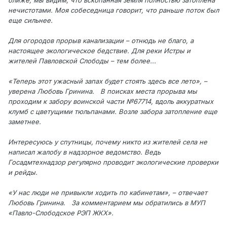
ближе, мы видим, что вскопанная земля полностью затоплена
нечистотами. Моя собеседница говорит, что раньше поток был
еще сильнее.
Для огородов прорыв канализации – отнюдь не благо, а
настоящее экологическое бедствие. Для реки Истры и
жителей Павловской Слободы – тем более...
«Теперь этот ужасный запах будет стоять здесь все лето», –
уверена Любовь Гринина. В поисках места прорыва мы
проходим к забору воинской части №67714, вдоль аккуратных
клумб с цветущими тюльпанами. Возле забора затопление еще
заметнее.
Интересуюсь у спутницы, почему никто из жителей села не
написал жалобу в надзорное ведомство. Ведь
Госадмтехнадзор регулярно проводит экологические проверки
и рейды.
«У нас люди не привыкли ходить по кабинетам», – отвечает
Любовь Гринина. За комментарием мы обратились в МУП
«Павло-Слободское РЭП ЖКХ».