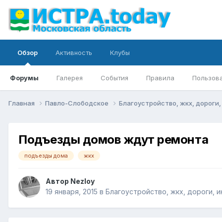
Обзор
Активность
Клубы
Форумы
Галерея
События
Правила
Пользов
Главная
Павло-Слободское
Благоустройство, жкх, дороги
Подъезды домов ждут ремонта
подъезды дома
жкх
Автор
Nezloy
19 января, 2015
в
Благоустройство, жкх, дороги, 