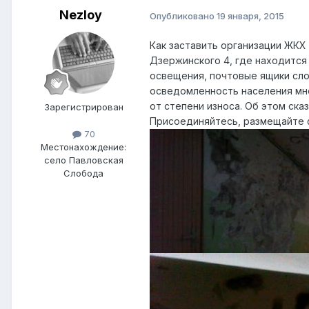
Nezloy
Опубликовано
19 января, 2015
Как заставить организации ЖКХ
Дзержинского 4, где находится
освещения, почтовые ящики сл
осведомленность населения мн
от степени износа. Об этом ска
Зарегистрирован
Присоединяйтесь, размещайте 
70
Местонахождение:
село Павловская
Слобода