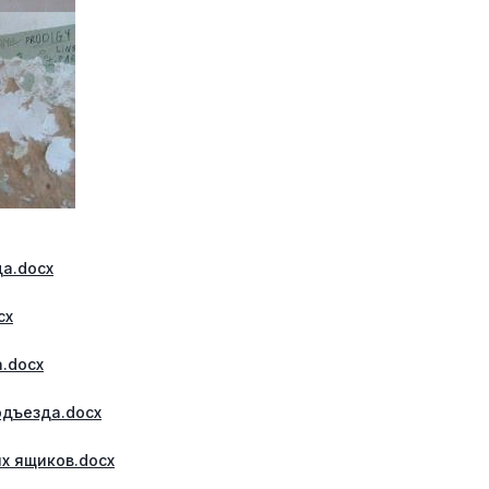
а.docx
cx
.docx
одъезда.docx
х ящиков.docx