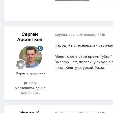
Сергей
Опубликовано
20 января, 2015
Арсентьев
Народ, не стесняемся - строчим
Меня тоже в свое время "убил"
Вывески нет, половину входа в 
краской/штукатуркой. Ужас.
Зарегистрирован
3 тыс
Местонахождение:
дер. Борзые
Ирина_К