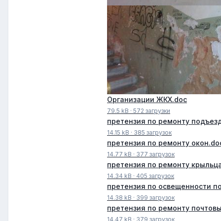
Организации ЖКХ.doc
79.5 kB
·
572 загрузки
претензия по ремонту подъезд
14.15 kB
·
385 загрузок
претензия по ремонту окон.do
14.77 kB
·
377 загрузок
претензия по ремонту крыльца
14.34 kB
·
405 загрузок
претензия по освещенности п
14.38 kB
·
399 загрузок
претензия по ремонту почтовы
14.47 kB
·
379 загрузок