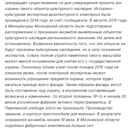
прекращает существование со дня утверждения проекта зон
охраны такого объекта культурного наследия. Историко-
культурная экспертиза архитектурного комплекса была
проведена в 2014 году за счёт госбюджета. В августе 2015 года
в Минкультуры Московской области было подготовлено
распоряжение о признании ансамбля выявленным объектом
культурного наследия регионального значения. Но затем всё
остановилось. Возможна вероятность того, что эти объекты не
будут признаны культурным наследием, но в силу показаний
экспертов, только полная утрата памятника такого масштаба
может явится основанием для снятия его с государственной
охраны. Поскольку объем утрат после пожара 2015 года не
слишком велик, после повторной экспертизы может
возникнуть упрощение предмета охраны, которое будет
касаться прежде всего фасада. Таким образом фасады могут
быть поставлены под охрану, а внутренняя составляющая
возможна к изменению. Со второй половины 19-го и начала 20
веков российские фабрики активно перестраивались. В
Павловской слободе этого не произошло. Производство
закрыли, а корпуса приспособили для военных. В результате
сохранился ансамбль начала 19 века. В Московской области
подобных фабричных комплексов больше нет.