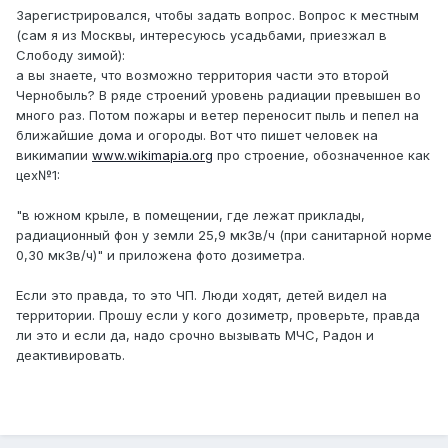
Зарегистрировался, чтобы задать вопрос. Вопрос к местным
(сам я из Москвы, интересуюсь усадьбами, приезжал в
Слободу зимой):
а вы знаете, что возможно территория части это второй
Чернобыль? В ряде строений уровень радиации превышен во
много раз. Потом пожары и ветер переносит пыль и пепел на
ближайшие дома и огороды. Вот что пишет человек на
викимапии
www.wikimapia.org
про строение, обозначенное как
цех№1:
"в южном крыле, в помещении, где лежат приклады,
радиационный фон у земли 25,9 мкЗв/ч (при санитарной норме
0,30 мкЗв/ч)" и приложена фото дозиметра.
Если это правда, то это ЧП. Люди ходят, детей видел на
территории. Прошу если у кого дозиметр, проверьте, правда
ли это и если да, надо срочно вызывать МЧС, Радон и
деактивировать.