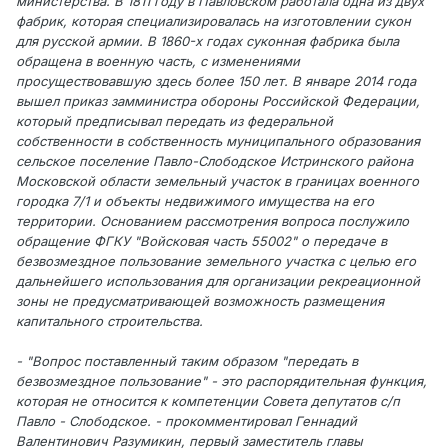
министерства. В 1811 году в Павловском работала одна из двух
фабрик, которая специализировалась на изготовлении сукон
для русской армии. В 1860-х годах суконная фабрика была
обращена в военную часть, с изменениями
просуществовавшую здесь более 150 лет. В январе 2014 года
вышел приказ замминистра обороны Российской Федерации,
который предписывал передать из федеральной
собственности в собственность муниципального образования
сельское поселение Павло-Слободское Истринского района
Московской области земельный участок в границах военного
городка 7/1 и объекты недвижимого имущества на его
территории. Основанием рассмотрения вопроса послужило
обращение ФГКУ "Войсковая часть 55002" о передаче в
безвозмездное пользование земельного участка с целью его
дальнейшего использования для организации рекреационной
зоны не предусматривающей возможность размещения
капитального строительства.
- "Вопрос поставленный таким образом "передать в
безвозмездное пользование" - это распорядительная функция,
которая не относится к компетенции Совета депутатов с/п
Павло - Слободское. - прокомментировал Геннадий
Валентинович Разумикин, первый заместитель главы