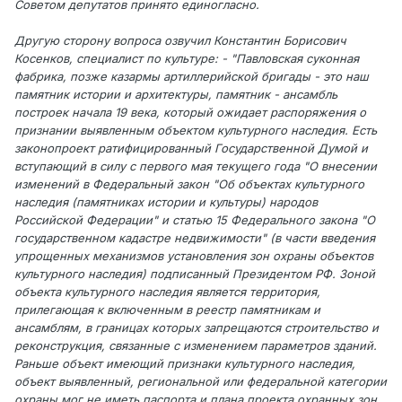
Советом депутатов принято единогласно.
Другую сторону вопроса озвучил Константин Борисович
Косенков, специалист по культуре: - "Павловская суконная
фабрика, позже казармы артиллерийской бригады - это наш
памятник истории и архитектуры, памятник - ансамбль
построек начала 19 века, который ожидает распоряжения о
признании выявленным объектом культурного наследия. Есть
законопроект ратифицированный Государственной Думой и
вступающий в силу с первого мая текущего года "О внесении
изменений в Федеральный закон "Об объектах культурного
наследия (памятниках истории и культуры) народов
Российской Федерации" и статью 15 Федерального закона "О
государственном кадастре недвижимости" (в части введения
упрощенных механизмов установления зон охраны объектов
культурного наследия) подписанный Президентом РФ. Зоной
объекта культурного наследия является территория,
прилегающая к включенным в реестр памятникам и
ансамблям, в границах которых запрещаются строительство и
реконструкция, связанные с изменением параметров зданий.
Раньше объект имеющий признаки культурного наследия,
объект выявленный, региональной или федеральной категории
охраны мог не иметь паспорта и плана проекта охранных зон.