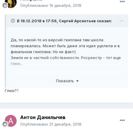
Опубликовано
19 декабря, 2018
В 18.12.2018 в 17:56,
Сергей Арсентьев
сказал:
Да, по какой-то из версий генплана там школа
планировалась. Может быть даже эта идея уцелела и в
финальном генплане. Но не факт:)
Земля не в частной собственности. Росреестр - тот еще
глюк...
Другое дело, что этот генплан ничего общего с
Показать
реалиями нашей жизни как не имел, не имеет, так и не
будет иметь...
Глюк?
?
Я более чем уверен, что никакой новой муниципальной
школы ни в Павловской Слободе, ни где-то рядом в
ближайшие десятилетия не светит.
Антон Данилычев
Зато платных элитных хоть отбавляй:)
Опубликовано
21 декабря, 2018