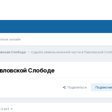
атели онлайн
овская Слобода
Судьба земель военной части в Павловской Сло
авловской Слободе
Поделиться
Подписчи
 2 из 5