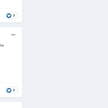
2
ла
2