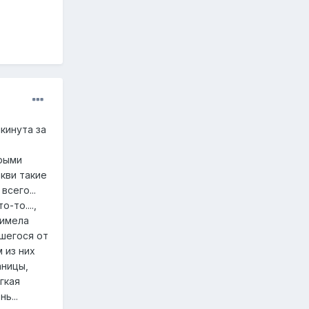
ыкинута за
арыми
ркви такие
сего...
-то....,
 имела
вшегося от
 из них
аницы,
ёгкая
ь...