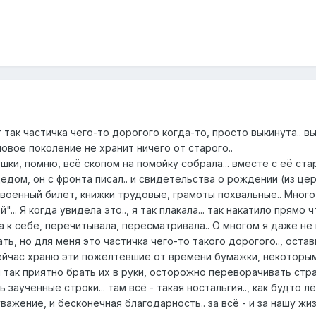
 так частичка чего-то дорогого когда-то, просто выкинута.. в
новое поколение не хранит ничего от старого..
шки, помню, всё скопом на помойку собрала... вместе с её ст
с дедом, он с фронта писал.. и свидетельства о рождении (из це
военный билет, книжки трудовые, грамоты похвальные.. Много в
. Я когда увидела это.., я так плакала... так накатило прямо что
ла к себе, перечитывала, пересматривала.. О многом я даже не
ть, но для меня это частичка чего-то такого дорогого.., оста
 Сейчас храню эти пожелтевшие от времени бумажки, некоторым
 так приятно брать их в руки, осторожно переворачивать стр
 заученные строки... там всё - такая ностальгия.., как будто л
важение, и бесконечная благодарность.. за всё - и за нашу жизн