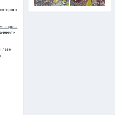
 которого
ия опроса
ачения и
 Главе
у