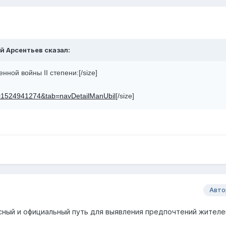
ей Арсентьев сказал:
ной войны II степени:[/size]
d=1524941274&tab=navDetailManUbil
[/size]
Авто
сный и официальный путь для выявления предпочтений жителе