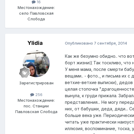
16
Местонахождение:
село Павловская
Слобода
Ylidia
Опубликовано
7 сентября, 2014
Как же безумно обидно.. что вот
борт жизни(( Так тоскливо, что 
У меня мама, после смерти бабу
вещами.. - фото.., и письма их 
ветхие-ветхие выписки), дедов 
Зарегистрирован
целая стопочка "драгоценностей"..
256
вынула, к груди прижала. Забра
Местонахождение:
представления... Не могу переда
пос. Станции
них, от бабушки, деда, дяди...
Павловская Слобода
больше века уже. Периодически
читать уже практически наизусть
иллюзия, воспоминание, тоска, у