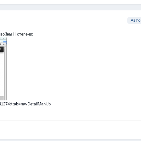
Авто
ойны II степени:
941274&tab=navDetailManUbil