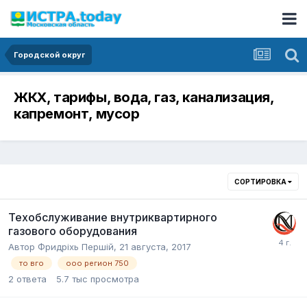
Городской округ
ЖКХ, тарифы, вода, газ, канализация,
капремонт, мусор
СОРТИРОВКА
Техобслуживание внутриквартирного
газового оборудования
Автор
Фридрixь Першiй
,
21 августа, 2017
то вго
ооо регион 750
2
ответа
5.7 тыс
просмотра