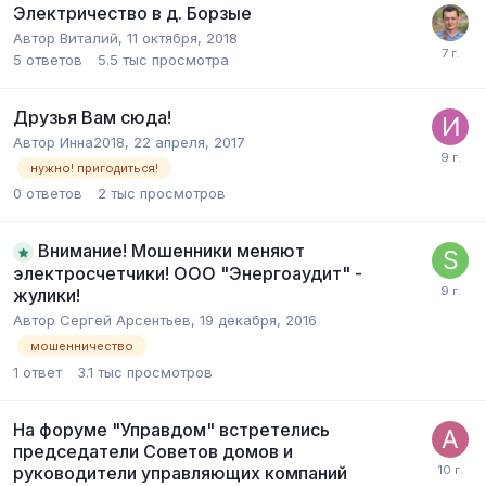
Электричество в д. Борзые
Автор
Виталий
,
11 октября, 2018
5
ответов
5.5 тыс
просмотра
Друзья Вам сюда!
Автор
Инна2018
,
22 апреля, 2017
нужно! пригодиться!
0
ответов
2 тыс
просмотров
Внимание! Мошенники меняют
электросчетчики! ООО "Энергоаудит" -
жулики!
Автор
Сергей Арсентьев
,
19 декабря, 2016
мошенничество
1
ответ
3.1 тыс
просмотров
На форуме "Управдом" встретелись
председатели Советов домов и
руководители управляющих компаний