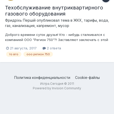
Техобслуживание внутриквартирного
газового оборудования
Фридрixь Першiй
опубликовал тема в
ЖКХ, тарифы, вода,
газ, канализация, капремонт, мусор
Доброго времени суток друзья! Кто - нибудь сталкивался с
компанией ООО "Регион 750"?! Заставляют заключать с этой
фирмой договор на техническое обслуживание
21 августа, 2017
2 ответа
внутриквартирного газового оборудования (сокращенно ТО
то вго
ооо регион 750
ВГО). Причём, договор составляют задним числом.
Непонятная фирма. Кто - нибудь...
Политика конфиденциальности
Cookie-файлы
Истра.Сегодня © 2011
Powered by Invision Community