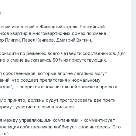
е
сении изменений в Жилищный кодекс Российской
иков квартир в многоквартирных домах по смене
р Плигин, Павел Качкаев, Дмитрий Вяткин.
оизойти по решению всего четверти собственников. Для
ние о смене высказались 50% из присутствующих.
п собственников, которые вполне легально могут
ний, что создает препятствия к нормальному
ан", - говорится в пояснительной записке к проекту.
было принято, должны будут проголосовать две трети
 примут участие половина жильцов.
вия между управляющими компаниями, - комментирует
коалиция собственников лоббирует свои интересы. Это
ть".