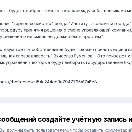
ект будет одобрен, точка в спорах между собственниками м
ения "горное хозяйство" фонда "Институт экономики города
процедуру принятия решения о смене управляющей компании, с
у решение о ее смене не должно быть простым".
но двум третям собственников будет сложно принять единогл
ищная справедливость" Вячеслав Гуменюк. - Это приведет к
амоуправления, которые будут выбирать государственные бю
.rbc.ru/rbcfreenews/54c244ed9a7947795a17a8e8
сообщений создайте учётную запись и
Вы должны быть пользователем, чтобы оставить комментари