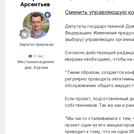
Арсентьев
Сменить управляющую ко
Депутаты государственной Дум
Федерации». Изменения предусм
(выбору) управляющих организа
Зарегистрирован
Согласно действующей редакци
3 тыс
кворума необходимо, чтобы на 
Местонахождение:
дер. Борзые
"Таким образом, создается кон
регулярно проводить легитимны
обслуживанию общего имущества
Если проект, подготовленный д
собственников. Так же как и ра
"Мы часто сталкиваемся с тем,
проект один из его инициаторо
приводит к тому, что ни одна У