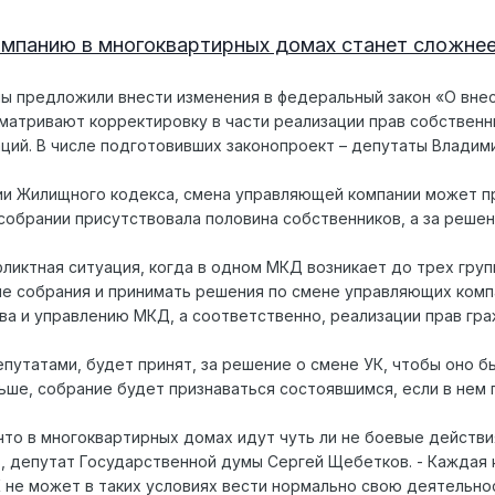
мпанию в многоквартирных домах станет сложне
ы предложили внести изменения в федеральный закон «О вне
атривают корректировку в части реализации прав собственн
ций. В числе подготовивших законопроект – депутаты Владими
и Жилищного кодекса, смена управляющей компании может пр
собрании присутствовала половина собственников, а за реше
фликтная ситуация, когда в одном МКД возникает до трех груп
е собрания и принимать решения по смене управляющих компа
 и управлению МКД, а соответственно, реализации прав гражд
епутатами, будет принят, за решение о смене УК, чтобы оно 
ньше, собрание будет признаваться состоявшимся, ес​ли в нем
 что в многоквартирных домах идут чуть ли не боевые дейст
в, депутат Государственной думы Сергей Щебетков. - Каждая 
К не может в таких условиях вести нормально свою деятельнос