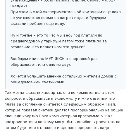
(Утвержденная - 0,016 Гкал/м2, фактич. сейчас - 0,027
Гкал/м2).
При этом в этой экспериментальной квитанции еще пока
не учитывается норма на нагрев вода, в будущем
сказали прибавят еще воду.
Ну и третье - это то что мы весь год платили по
среднегодовому тарифу,и летом тоже платили за
отопление. Кто вернет нам эти деньги?
Вообщем или нас МУП ЖКЖ в очередной раз
обкрадывает, или одно из двух.
Хочется услышать мнение остальных жителей домов с
общедомовыми счетчиками.
Так могла сказать кассир т.к. она не компетентна в этом
вопросе, я обращалась к экономисту и мне ответили что
плата за отопление считается следующим образом: Гкал,
которые показал счетчик делятся пропорционально на общие
площади квартир.Пока компьютерная программа в ЖКХ
настраивается и поэтому могут быть ошибки в расчетах, но
потом будет все отлажено и сделан перерасчет, надо