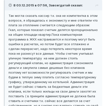
В 03.12.2015 в 07:56, Завсегдатай сказал:
Так могла сказать кассир т.к. она не компетентна в этом
вопросе, я обращалась к экономисту и мне ответили что
плата за отопление считается следующим образом:
Гкал, которые показал счетчик делятся пропорционально
на общие площади квартир.Пока компьютерная
программа в ЖКХ настраивается и поэтому могут быть
ошибки в расчетах, но потом будет все отлажено и
сделан перерасчет, надо потерпеть некоторое время
пока не разнесут все данные. Чтобы счетчик учитывал
уличную температуру на нем должен стоять
регулирующий клапан, но администрация сэкономила
деньги и закупила самые дешевые без клапанов
поэтому нет возможности регулировать счетчик и мы
будем в теплую зиму платить согласно температурному
графику, утвержденному на котельной. Администрация
не будет сейчас ставить за бюджетные деньги эти
клапана, если только жильцы на свои деньги захотят их
поставить ( в принципе администрация не должна была
ставить и счетчики т.к. сейчас все делается за счет
собственников, но я считаю раз взялись ставить за свой