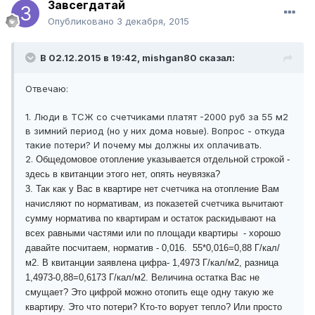
Завсегдатай
Опубликовано
3 декабря, 2015
В 02.12.2015 в 19:42, mishgan80 сказал:
Отвечаю:
1. Люди в ТСЖ со счетчиками платят -2000 руб за 55 м2
в зимний период (но у них дома новые). Вопрос - откуда
такие потери? И почему мы должны их оплачивать.
2.
Общедомовое отопление указывается отдельной строкой -
здесь в квитанции этого нет, опять неувязка?
3.
Так как у Вас в квартире нет счетчика на отопление Вам
начисляют по нормативам, из показетей счетчика вычитают
сумму норматива по квартирам и остаток раскидывают на
всех равными частями или по площади квартиры - хорошо
давайте посчитаем, норматив - 0,016. 55*0,016=0,88 Г/кал/
м2. В квитанции заявлена цифра- 1,4973 Г/кал/м2, разница
1,4973-0,88=0,6173 Г/кал/м2. Величина остатка Вас не
смущает? Это цифрой можно отопить еще одну такую же
квартиру. Это что потери? Кто-то ворует тепло? Или просто