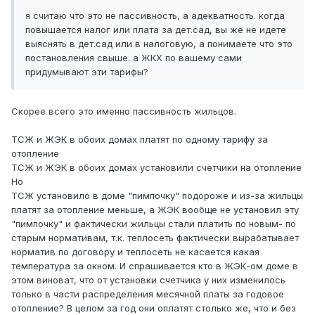
я считаю что это не пассивность, а адекватность. когда
повышается налог или плата за дет.сад, вы же не идете
выяснять в дет.сад или в налоговую, а понимаете что это
постановления свыше. а ЖКХ по вашему сами
придумывают эти тарифы?
Скорее всего это именно пассивность жильцов.
ТСЖ и ЖЭК в обоих домах платят по одному тарифу за
отопление
ТСЖ и ЖЭК в обоих домах установили счетчики на отопление
Но
ТСЖ установило в доме "пимпочку" подороже и из-за жильцы
платят за отопление меньше, а ЖЭК вообще не установил эту
"пимпочку" и фактически жильцы стали платить по новым- по
старым нормативам, т.к. теплосеть фактически вырабатывает
норматив по договору и теплосеть не касается какая
температура за окном. И спрашивается кто в ЖЭК-ом доме в
этом виноват, что от установки счетчика у них изменилось
только в части распределения месячной платы за годовое
отопление? В целом за год они оплатят столько же, что и без