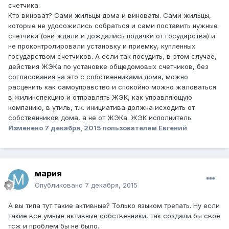
счетчика.
Кто виноват? Сами жильцы дома и виноваты. Сами жильцы,
которые не удосожились собраться и сами поставить нужные
счетчики (они ждали и дождались подачки от государства) и
не проконтролировали установку и приемку, купленных
государством счетчиков. А если так посудить, в этом случае,
действия ЖЭКа по установке общедомовых счетчиков, без
согласования на это с собственниками дома, можно
расценить как самоуправство и спокойно можно жаловаться
в жилинспекцию и отправлять ЖЭК, как управляющую
компанию, в утиль, т.к. инициатива должна исходить от
собственников дома, а не от ЖЭКа. ЖЭК исполнитель.
Изменено
7 декабря, 2015
пользователем Евгений
мария
Опубликовано
7 декабря, 2015
А вы типа тут такие активные? Только языком трепать. Ну если
такие все умные активные собственники, так создали бы своё
тсж и проблем бы не было.