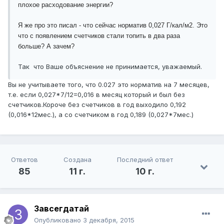
плохое расходование энергии?
Я же про это писал - что сейчас норматив 0,027 Г/кал/м2. Это
что с появлением счетчиков стали топить в два раза
больше? А зачем?
​Так что Ваше объяснение не принимается, уважаемый.
Вы не учитываете того, что 0.027 это норматив на 7 месяцев,
т.е. если 0,027*7/12=0,016 в месяц который и был без
счетчиков.Короче без счетчиков в год выходило 0,192
(0,016*12мес.), а со счетчиком в год 0,189 (0,027*7мес.)
Ответов
Создана
Последний ответ
85
11 г.
10 г.
Завсегдатай
Опубликовано
3 декабря, 2015