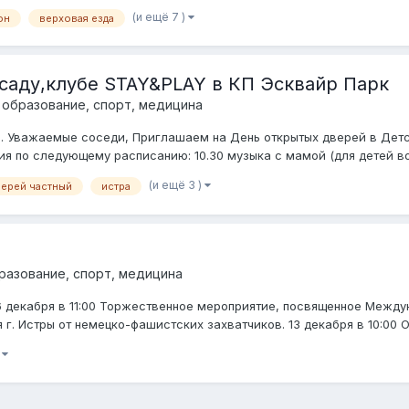
(и ещё 7 )
он
верховая езда
саду,клубе STAY&PLAY в КП Эсквайр Парк
, образование, спорт, медицина
. Уважаемые соседи, Приглашаем на День открытых дверей в Детски
ия по следующему расписанию: 10.30 музыка с мамой (для детей воз
(и ещё 3 )
верей частный
истра
бразование, спорт, медицина
 6 декабря в 11:00 Торжественное мероприятие, посвященное Между
. Истры от немецко-фашистских захватчиков. 13 декабря в 10:00 Об
)