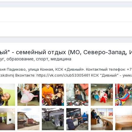
й" - семейный отдых (МО, Северо-Запад, 
уг, образование, спорт, медицина
ня Падиково, улица Конная, КСК «Дивный». Контактный телефон: +7-
kskdivnij Вконтакте: https://vk.com/club53305461 КСК "Дивный" - уник