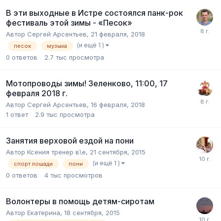
В эти выходные в Истре состоялся панк-рок
фестиваль этой зимы - «Песок»
Автор
Сергей Арсентьев
,
21 февраля, 2018
(и ещё 1 )
песок
музыка
0
ответов
2.7 тыс
просмотра
Мотопроводы зимы! Зеленково, 11:00, 17
февраля 2018 г.
Автор
Сергей Арсентьев
,
16 февраля, 2018
1
ответ
2.9 тыс
просмотра
Занятия верховой ездой на пони
Автор
Ксения тренер в\е
,
21 сентября, 2015
(и ещё 1 )
спорт лошади
пони
0
ответов
4 тыс
просмотров
Волонтеры в помощь детям-сиротам
Автор
Екатерина
,
18 сентября, 2015