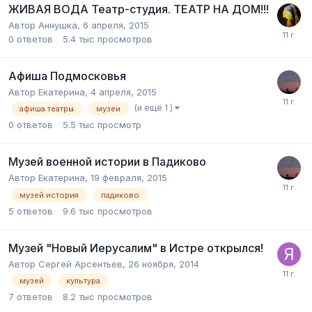
ЖИВАЯ ВОДА Театр-студия. ТЕАТР НА ДОМ!!!
Автор
Аннушка
,
6 апреля, 2015
0
ответов
5.4 тыс
просмотров
Афиша Подмосковья
Автор
Екатерина
,
4 апреля, 2015
(и ещё 1 )
афиша театры
музеи
0
ответов
5.5 тыс
просмотр
Музей военной истории в Падиково
Автор
Екатерина
,
19 февраля, 2015
музей история
падиково
5
ответов
9.6 тыс
просмотров
Музей "Новый Иерусалим" в Истре открылся!
Автор
Сергей Арсентьев
,
26 ноября, 2014
музей
культура
7
ответов
8.2 тыс
просмотров