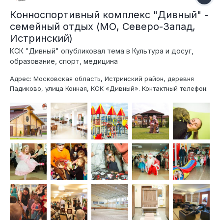
Конноспортивный комплекс "Дивный" -
семейный отдых (МО, Северо-Запад,
Истринский)
КСК "Дивный"
опубликовал тема в
Культура и досуг,
образование, спорт, медицина
Адрес: Московская область, Истринский район, деревня
Падиково, улица Конная, КСК «Дивный». Контактный телефон:
+7-929-661-18-87, менеджер по работе с клиентами. E-mail:
life@kskdivniy.ru Facebook: https://www.facebook.com/kskdivnij
Вконтакте: https://vk.com/club53305461 КСК "Дивный" -
уникальный со...