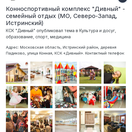
Конноспортивный комплекс "Дивный" -
семейный отдых (МО, Северо-Запад,
Истринский)
КСК "Дивный"
опубликовал тема в
Культура и досуг,
образование, спорт, медицина
Адрес: Московская область, Истринский район, деревня
Падиково, улица Конная, КСК «Дивный». Контактный телефон:
+7-929-661-18-87, менеджер по работе с клиентами. E-mail:
life@kskdivniy.ru Facebook: https://www.facebook.com/kskdivnij
Вконтакте: https://vk.com/club53305461 КСК "Дивный" -
уникальный со...