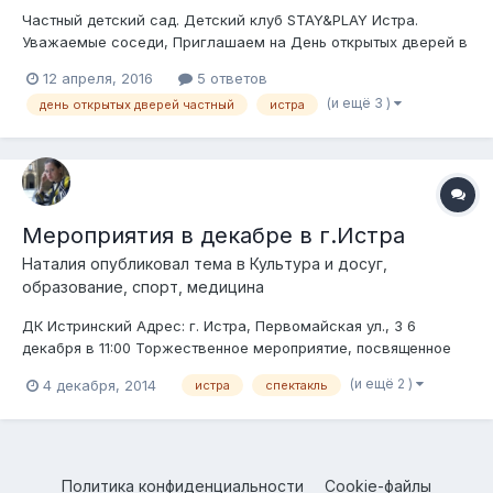
Частный детский сад. Детский клуб STAY&PLAY Истра.
Уважаемые соседи, Приглашаем на День открытых дверей в
Детский клуб поселка Эсквайр парк. 16 апреля 2016 г.,
12 апреля, 2016
5 ответов
начало в 10:00. Мы предлагаем посетить некоторые наши
(и ещё 3 )
день открытых дверей частный
истра
занятия по следующему расписанию: 10.30 музыка с мамой
(для детей возрастом 1-2 года)...
Мероприятия в декабре в г.Истра
Наталия
опубликовал тема в
Культура и досуг,
образование, спорт, медицина
ДК Истринский Адрес: г. Истра, Первомайская ул., 3 6
декабря в 11:00 Торжественное мероприятие, посвященное
Международному Дню инвалидов. 11 декабря в 14:00
(и ещё 2 )
4 декабря, 2014
истра
спектакль
пл.Революции Митинг, посвященный 73-ой годовщине
освобождения г. Истры от немецко-фашистских захватчиков.
13 декабря в 10:00 Областно...
Политика конфиденциальности
Cookie-файлы