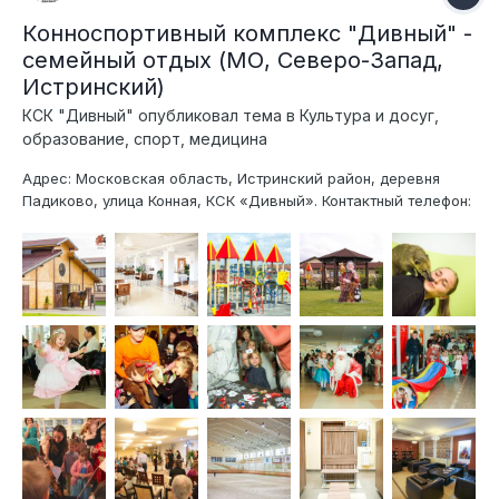
Конноспортивный комплекс "Дивный" -
семейный отдых (МО, Северо-Запад,
Истринский)
КСК "Дивный"
опубликовал тема в
Культура и досуг,
образование, спорт, медицина
Адрес: Московская область, Истринский район, деревня
Падиково, улица Конная, КСК «Дивный». Контактный телефон:
+7-929-661-18-87, менеджер по работе с клиентами. E-mail:
life@kskdivniy.ru Facebook: https://www.facebook.com/kskdivnij
Вконтакте: https://vk.com/club53305461 КСК "Дивный" -
уникальный со...