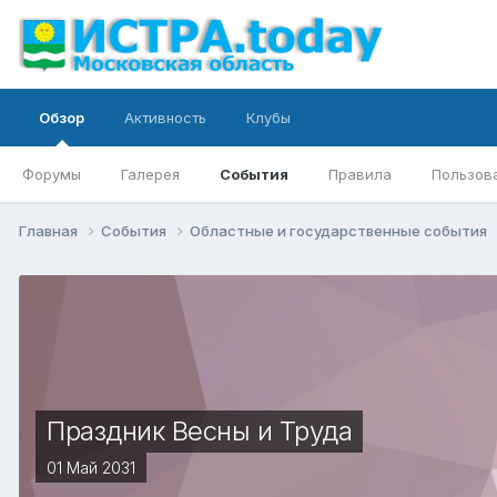
Обзор
Активность
Клубы
Форумы
Галерея
События
Правила
Пользов
Главная
События
Областные и государственные события
Праздник Весны и Труда
01 Май 2031