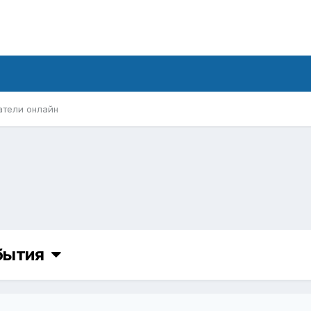
атели онлайн
обытия