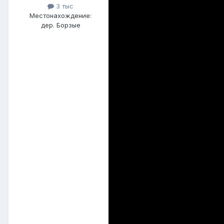
3 тыс
Местонахождение:
дер. Борзые