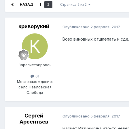
НАЗАД
1
2
Страница 2 из 2
криворукий
Опубликовано
2 февраля, 2017
Всех виновных отшлепать и сде
Зарегистрирован
61
Местонахождение:
село Павловская
Слобода
Сергей
Опубликовано
5 февраля, 2017
Арсентьев
Насчет Разумикина что-то невер