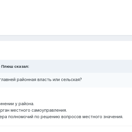
е Плюш
сказал:
главней районная власть или сельская?
инении у района.
рган местного самоуправления.
ера полномочий по решению вопросов местного значения.