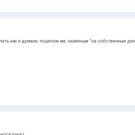
лать как и думали, поделом им, окаянным "на собственные ден
ится пока:)