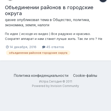
Объединении районов в городские
округа
qaswe
опубликовал тема в
Общество, политика,
экономика, земля, налоги
По идее ( исходя из видео ) Все радужно и красиво.
Сократят аппарат и нам станет лучше жить. Так ли это ? Не
подорожает ли все вокруг? ЖКХ , свет, вода и
14 декабря, 2016
45 ответов
водоотведение? Сегодня были слушания в старой школе -
объединении районов городские округа
говорят все депутаты против, это и понятно - их могут убрать.
Н...
Политика конфиденциальности
Cookie-файлы
Истра.Сегодня © 2011
Powered by Invision Community