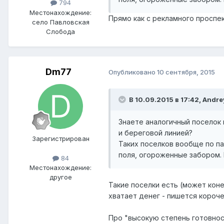
794
Местонахождение:
Прямо как с рекламного проспек
село Павловская
Слобода
Dm77
Опубликовано
10 сентября, 2015
В 10.09.2015 в 17:42, Andre
Знаете аналогичный поселок 
и береговой линией?
Зарегистрирован
Таких поселков вообще по па
поля, огороженные забором. 
84
Местонахождение:
другое
Такие поселки есть (может коне
хватает денег - пишется короч
Про "высокую степень готовнос