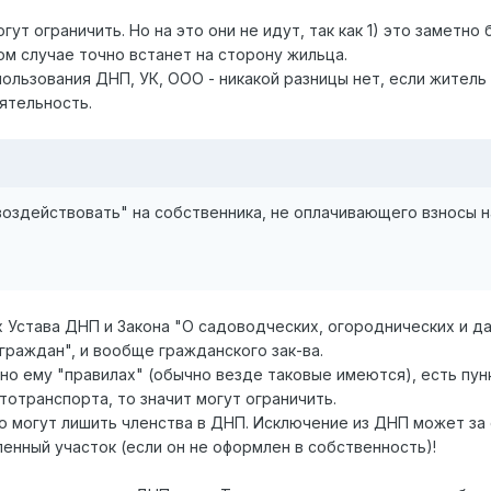
ут ограничить. Но на это они не идут, так как 1) это заметно
том случае точно встанет на сторону жильца.
ользования ДНП, УК, ООО - никакой разницы нет, если житель
еятельность.
оздействовать" на собственника, не оплачивающего взносы н
 Устава ДНП и Закона "О садоводческих, огороднических и д
раждан", и вообще гражданского зак-ва.
сно ему "правилах" (обычно везде таковые имеются), есть пунк
тотранспорта, то значит могут ограничить.
то могут лишить членства в ДНП. Исключение из ДНП может за
енный участок (если он не оформлен в собственность)!