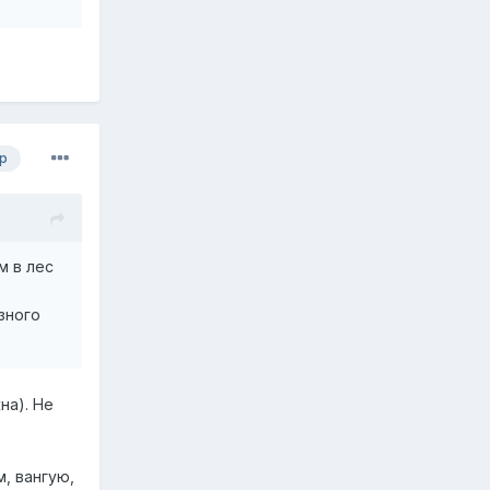
р
м в лес
зного
на). Не
, вангую,