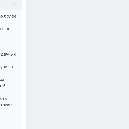
но более
ль не
и дачных
ункт о
за
ь)!
быть
 такие