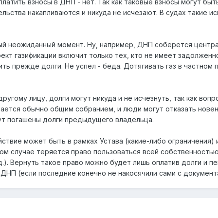
латить взносы в ДНП - нет. Так как таковые взносы могут быт
ельства накапливаются и никуда не исчезают. В судах такие ис
ый неожиданный момент. Ну, например, ДНП соберется центр
оект газификации включит только тех, кто не имеет задолженн
ить прежде долги. Не успел - беда. Дотягивать газ в частном
ругому лицу, долги могут никуда и не исчезнуть, так как вопр
ается обычно общим собранием, и люди могут отказать новен
дут погашены долги предыдущего владельца.
йствие может быть в рамках Устава (какие-либо ограничения) 
том случае теряется право пользоваться всей собственность
д.). Вернуть такое право можно будет лишь оплатив долги и пе
 ДНП (если последние конечно не накосячили сами с документ