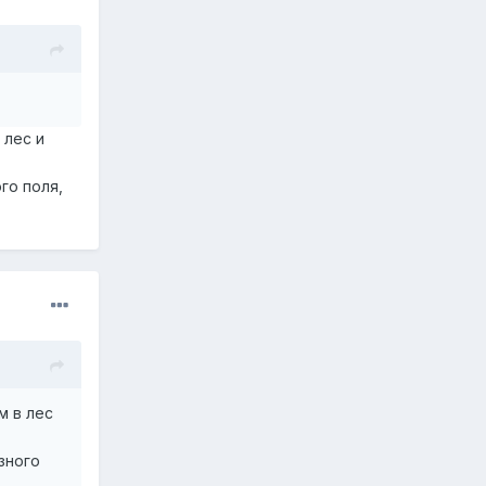
 лес и
го поля,
м в лес
зного