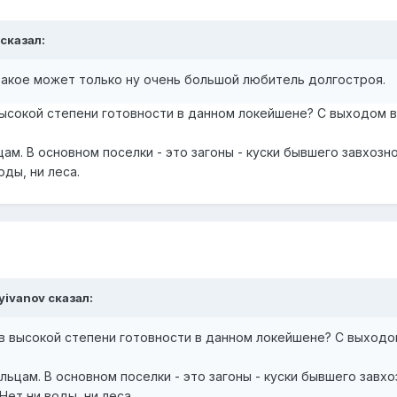
 сказал:
ь такое может только ну очень большой любитель долгостроя.
высокой степени готовности в данном локейшене? С выходом в
ам. В основном поселки - это загоны - куски бывшего завхозно
ды, ни леса.
yivanov сказал:
в высокой степени готовности в данном локейшене? С выходо
льцам. В основном поселки - это загоны - куски бывшего завхо
Нет ни воды, ни леса.