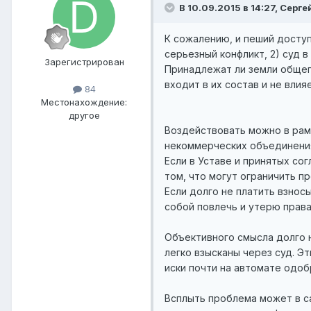
В 10.09.2015 в 14:27, Серг
К сожалению, и пеший доступ 
серьезный конфликт, 2) суд в
Зарегистрирован
Принадлежат ли земли общего
входит в их состав и не влия
84
Местонахождение:
другое
Воздействовать можно в рам
некоммерческих объединения
Если в Уставе и принятых со
том, что могут ограничить п
Если долго не платить взнос
собой повлечь и утерю права
Объективного смысла долго н
легко взысканы через суд. Эт
иски почти на автомате одоб
Всплыть проблема может в с