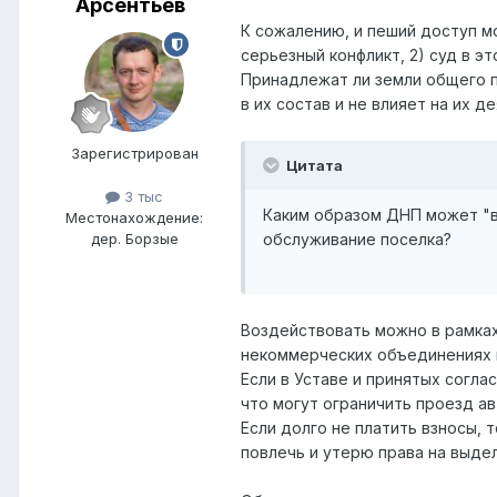
Арсентьев
К сожалению, и пеший доступ мог
серьезный конфликт, 2) суд в э
Принадлежат ли земли общего п
в их состав и не влияет на их д
Зарегистрирован
Цитата
3 тыс
Каким образом ДНП может "в
Местонахождение:
обслуживание поселка?
дер. Борзые
Воздействовать можно в рамках
некоммерческих объединениях г
Если в Уставе и принятых согла
что могут ограничить проезд ав
Если долго не платить взносы, 
повлечь и утерю права на выдел