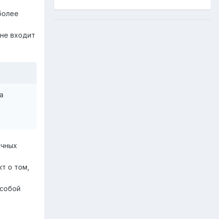
 более
 не входит
а
ачных
т о том,
 собой