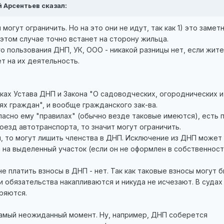
ей Арсентьев сказал:
могут ограничить. Но на это они не идут, так как 1) это замет
 этом случае точно встанет на сторону жильца.
 пользования ДНП, УК, ООО - никакой разницы нет, если жите
ет на их деятельность.
ках Устава ДНП и Закона "О садоводческих, огороднических 
х граждан", и вообще гражданского зак-ва.
гласно ему "правилах" (обычно везде таковые имеются), есть п
роезд автотранспорта, то значит могут ограничить.
ы, то могут лишить членства в ДНП. Исключение из ДНП может 
 на выделенный участок (если он не оформлен в собственност
е платить взносы в ДНП - нет. Так как таковые взносы могут 
и обязательства накапливаются и никуда не исчезают. В судах
ряются.
амый неожиданный момент. Ну, например, ДНП соберется