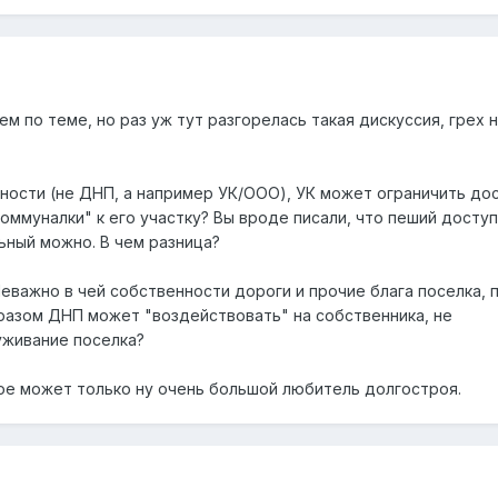
ем по теме, но раз уж тут разгорелась такая дискуссия, грех 
нности (не ДНП, а например УК/ООО), УК может ограничить до
оммуналки" к его участку? Вы вроде писали, что пеший доступ
ьный можно. В чем разница?
еважно в чей собственности дороги и прочие блага поселка, 
разом ДНП может "воздействовать" на собственника, не
уживание поселка?
акое может только ну очень большой любитель долгостроя.