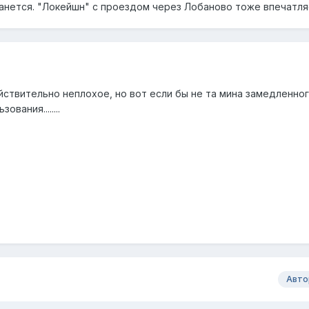
танется. "Локейшн" с проездом через Лобаново тоже впечатля
йствительно неплохое, но вот если бы не та мина замедленно
вания........
Авто