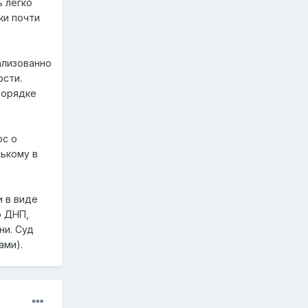
ь легко
ки почти
ализованно
ости.
 порядке
ос о
ькому в
и в виде
ю ДНП,
ни. Суд
ами).