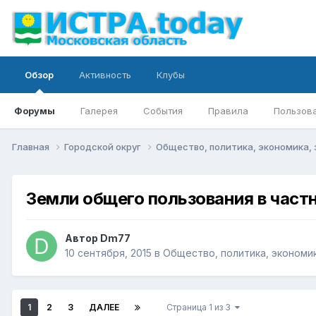
Обзор
Активность
Клубы
Форумы
Галерея
События
Правила
Пользов
Главная
Городской округ
Общество, политика, экономика, 
Земли общего пользования в част
Автор
Dm77
10 сентября, 2015
в
Общество, политика, экономик
1
2
3
ДАЛЕЕ
Страница 1 из 3