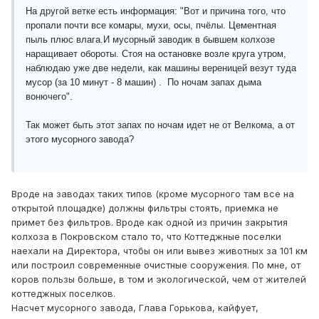
На другой ветке есть информация: "Вот и причина того, что
пропали почти все комары, мухи, осы, пчёлы. Цементная
пыль плюс влага.И мусорный заводик в бывшем колхозе
наращивает обороты. Стоя на остановке возле круга утром,
наблюдаю уже две недели, как машины вереницей везут туда
мусор (за 10 минут - 8 машин) . По ночам запах дыма
вонючего".
Так может быть этот запах по ночам идет не от Велкома, а от
этого мусорного завода?
Вроде на заводах таких типов (кроме мусорного там все на
открытой площадке) должны фильтры стоять, приемка не
примет без фильтров. Вроде как одной из причин закрытия
колхоза в Покровском стало то, что Коттеджные поселки
наехали на Директора, чтобы он или вывез животных за 101 км
или построил современные очистные сооружения. По мне, от
коров пользы больше, в том и экологической, чем от жителей
коттеджных поселков.
Насчет мусорного завода, Глава Горькова, кайфует,