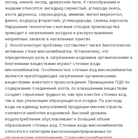
оксид, никель оксид, древесная пыль. К газообразным и
жидким относятся: ангидрид сернистый, углерода окись,
азота двуокись, сероводород, аммиак, метил мерконтол,
фенол, водород фтористый, углеводороды, свинец аэрозоль.
Нарушение технологии сжигания отходов производства
приводит к загрязнению воздуха и распространению
неприятных запахов в населенных пунктах.
2. Экологическую проблему составляют также биологически
активные стоки мясокомбинатов. Установлено, что
определенную роль в загрязнении водоемов органическими и
биогенными веществами играют сточные воды
мясокомбинатов. Особенностью сточных вод мясокомбинатов
является преобладающее загрязнение органическими
веществами животного происхождения. Превышение ПДК по
содержанию соединений азота, по взвешенным веществам
создает серьезные трудности, как при очистке сточных вод,
так и при утилизации образующегося осадка. По расходу
воды на единицу выпускаемой продукции мясная отрасль
считается наиболее водоемкой. Высокий уровень
водопотребления обусловливает и больший объем
образования сточных вод. Сточные воды мясокомбинатов
относятся к категории высококонцентрированных по
органическим загрязнениям. Стоки мясокомбинатов