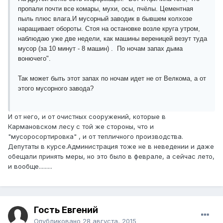
пропали почти все комары, мухи, осы, пчёлы. Цементная
пыль плюс влага.
И мусорный заводик в бывшем колхозе
наращивает обороты. Стоя на остановке возле круга утром,
наблюдаю уже две недели, как машины вереницей везут туда
мусор (за 10 минут - 8 машин) . По ночам запах дыма
вонючего".
Так может быть этот запах по ночам идет не от Велкома, а от
этого мусорного завода?
И от него, и от очистных сооружений, которые в
Кармановском лесу с той же стороны, что и
"мусоросортировка" , и от тепличного производства.
Депутаты в курсе.Администрация тоже не в неведении и даже
обещали принять меры, но это было в феврале, а сейчас лето,
и вообще.........
Гость Евгений
Опубликовано
28 августа, 2015