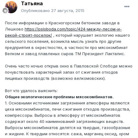
Татьяна
Опубликовано
27 августа, 2015
После информации о Красногорском бетонном заводе в
Лешково
https://psloboda.com/topic/424-между-лесом-и-
рекой-строят-поселок/
, который нарушает экологию нашего
сельского поселения, возникла мысль узнать про другие
предприятия в окрестностях, в частности про мясокомбинат
Велком и завод плавленых сыров ТМ Президент Лакталис.
Очень часто ночью открыв окно в Павловской Слободе можно
почувствовать характерный запах от сжигания отходов
пищевых производств (возможно велкомовских).
Вот что удалось выяснить:
Общие экологические проблемы мясокомбинатов.
1. Основными источниками загрязнения атмосферы являются
цеха мясокомбинатов, печи сжигания отходов производства,
компрессоры. Выбросы в атмосферу от мясокомбинатов
содержат около 40 наименований загрязняющих веществ.
Выбросы мясокомбинатов делятся на твердые, газообразные
и жидкие. К твердым относятся: сажа, марганец оксид, хром