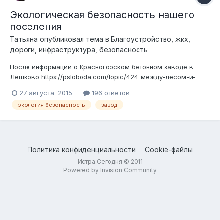
Экологическая безопасность нашего
поселения
Татьяна
опубликовал тема в
Благоустройство, жкх,
дороги, инфраструктура, безопасность
После информации о Красногорском бетонном заводе в
Лешково https://psloboda.com/topic/424-между-лесом-и-
рекой-строят-поселок/ , который нарушает экологию нашего
27 августа, 2015
196 ответов
сельского поселения, возникла мысль узнать про другие
экология безопасность
завод
предприятия в окрестностях, в частности про мясокомбинат
Велком и завод плавленых сыр...
Политика конфиденциальности
Cookie-файлы
Истра.Сегодня © 2011
Powered by Invision Community