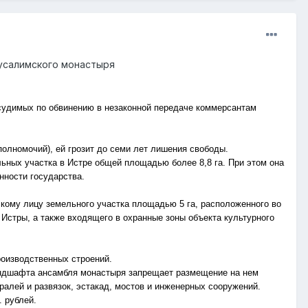
русалимского монастыря
дсудимых по обвинению в незаконной передаче коммерсантам
олномочий), ей грозит до семи лет лишения свободы.
ьных участка в Истре общей площадью более 8,8 га. При этом она
енности государства.
скому лицу земельного участка площадью 5 га, расположенного во
 Истры, а также входящего в охранные зоны объекта культурного
роизводственных строений.
андшафта ансамбля монастыря запрещает размещение на нем
алей и развязок, эстакад, мостов и инженерных сооружений.
 рублей.