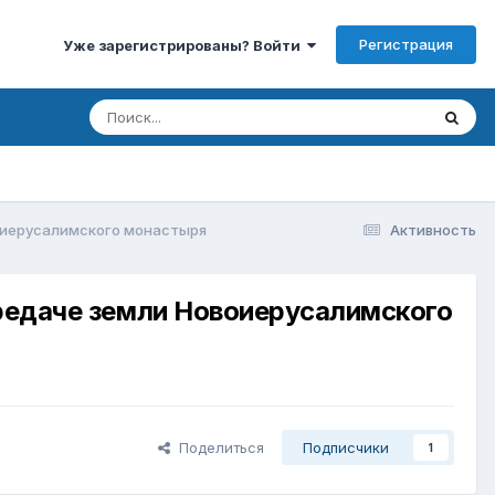
Регистрация
Уже зарегистрированы? Войти
воиерусалимского монастыря
Активность
ередаче земли Новоиерусалимского
Поделиться
Подписчики
1