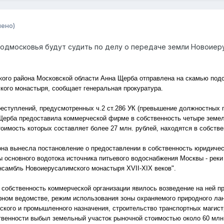
нено)
Подмосковья будут судить по делу о передаче земли Новоие
ского района Московской области Анна Щерба отправлена на скамью по
кого монастыря, сообщает генеральная прокуратура.
еступлений, предусмотренных ч.2 ст.286 УК (превышение должностных п
.Щерба предоставила коммерческой фирме в собственность четыре земел
тоимость которых составляет более 27 млн. рублей, находятся в собств
йона вынесла постановление о предоставлении в собственность юридиче
ы основного водотока источника питьевого водоснабжения Москвы - реки
самбль Новоиерусалимского монастыря XVII-XIX веков".
собственность коммерческой организации явилось возведение на ней п
орном ведомстве, режим использования зоны охраняемого природного л
ского и промышленного назначения, строительство транспортных магистр
твенности выбыл земельный участок рыночной стоимостью около 60 млн.