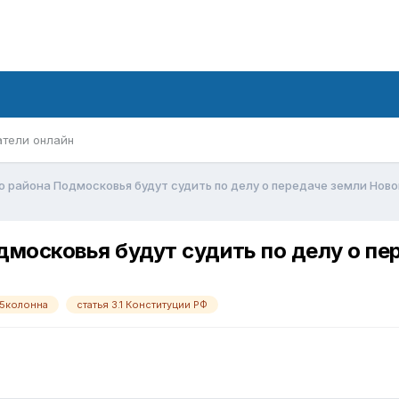
атели онлайн
о района Подмосковья будут судить по делу о передаче земли Но
дмосковья будут судить по делу о п
5колонна
статья 3.1 Конституции РФ