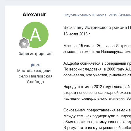
Alexandr
Опубликовано
18 июля, 2015
(изме
Экс-главу Истринского района 
15 июля 2015 г.
Москва. 15 июля - Экс-глава Истрин
земель, в том числе Новоиерусалимс
Зарегистрирован
А.Щерба обвиняется в совершении пр
28
По версии следствия, в 2008 году А
Местонахождение:
осознавала, что участки, рыночная с
село Павловская
Слобода
Наряду с этим в 2012 году глава ра
втором поясе зоны санитарной охран
наследия федерального значения "Ан
Основанием предоставления земли в 
Между тем, как подчеркнули в надз
объектов жилого, коммунально-склад
В результате из муниципальной собс