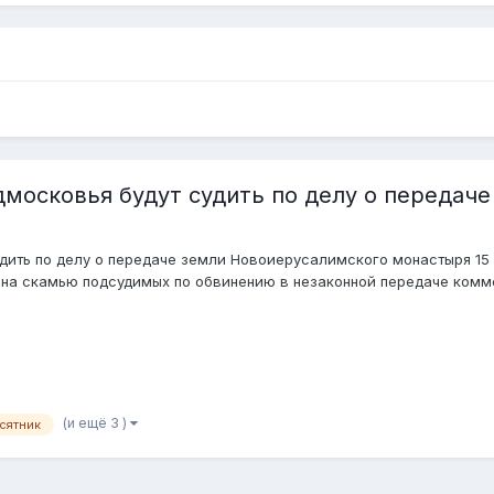
дмосковья будут судить по делу о передач
дить по делу о передаче земли Новоиерусалимского монастыря 15 и
на скамью подсудимых по обвинению в незаконной передаче коммер
(и ещё 3 )
сятник