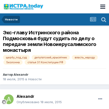
Новости
Экс-главу Истринского района
Подмосковья будут судить по делу о
передаче земли Новоиерусалимского
монастыря
щербу_под_суд
депутатский_крысятник
власть_народу
5колонна
статья 3.1 Конституции РФ
Автор
Alexandr
18 июля, 2015
в
Новости
Alexandr
Опубликовано
18 июля, 2015