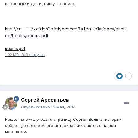
взрослые и дети, пишут о
войне.
http://xn-----7kcfdoh3bfbfyecbceb9aif.xn--p1ai/docs/print-
ed/books/poems.pdf
poems.pdf
1.02 MB
·
818 загрузок
1
Сергей Арсентьев
Опубликовано
15 мая, 2014
Нашел на www.proza.ru страницу
Сергея Вольта
, который
собрал довольно много исторических фактов о нашей
местности.