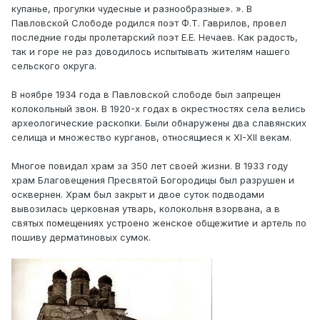
купанье, прогулки чудесные и разнообразные». ». В
Павловской Слободе родился поэт Ф.Т. Гаврилов, провел
последние годы пролетарский поэт Е.Е. Нечаев. Как радость,
так и горе не раз доводилось испытывать жителям нашего
сельского округа.
В ноябре 1934 года в Павловской слободе был запрещен
колокольный звон. В 1920-х годах в окрестностях села велись
археологические раскопки. Были обнаружены два славянских
селища и множество курганов, относящиеся к XI-XII векам.
Многое повидал храм за 350 лет своей жизни. В 1933 году
храм Благовещения Пресвятой Богородицы был разрушен и
осквернен. Храм был закрыт и двое суток подводами
вывозилась церковная утварь, колокольня взорвана, а в
святых помещениях устроено женское общежитие и артель по
пошиву дерматиновых сумок.