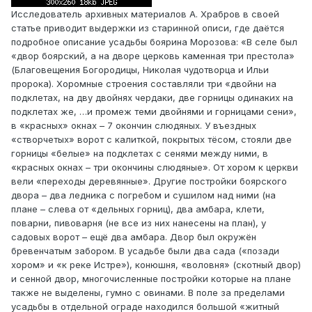
Исследователь архивных материалов А. Храбров в своей
статье приводит выдержки из старинной описи, где даётся
подробное описание усадьбы боярина Морозова: «В селе был
«двор боярский, а на дворе церковь каменная три престола»
(Благовещения Богородицы, Николая чудотворца и Ильи
пророка). Хоромные строения составляли три «двойни на
подклетах, на дву двойнях чердаки, две горницы одинаких на
подклетах же, …и промеж теми двойнями и горницами сени»,
в «красных» окнах – 7 окончин слюдяных. У въездных
«створчетых» ворот с калиткой, покрытых тёсом, стояли две
горницы «белые» на подклетах с сенями между ними, в
«красных окнах – три окончины слюдяные». От хором к церкви
вели «переходы деревянные». Другие постройки боярского
двора – два ледника с погребом и сушилом над ними (на
плане – слева от «дельных горниц), два амбара, клети,
поварни, пивоварня (не все из них нанесены на план), у
садовых ворот – ещё два амбара. Двор был окружён
бревенчатым забором. В усадьбе были два сада («позади
хором» и «к реке Истре»), конюшня, «воловня» (скотный двор)
и сенной двор, многочисленные постройки которые на плане
также не выделены, гумно с овинами. В поле за пределами
усадьбы в отдельной ограде находился большой «житный