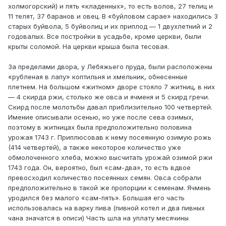
холмогорский) и пять «кладенных», то есть волов, 27 телиц и
11 телят, 37 баранов и овец. В «буйловом сарае» находились 3
старых буйвола, 5 буйволиц и их приплод — 1 двухлетний и 2
годовалых. Все постройки в усадьбе, кроме церкви, были
крыты соломой. На церкви крыша была тесовая.
За пределами двора, у Лебяжьего пруда, были расположены
«рубленая в лапу» коптильня и хмельник, обнесенные
плетнем. На большом «житном» дворе стояло 7 житниц, в них
— 4 скирда ржи, столько же овса и ячменя и 5 скирд гречи.
Скирд после молотьбы давал приблизительно 100 четвертей.
Имение описывали осенью, но уже после сева озимых,
поэтому в житницах была предположительно половина
урожая 1743 г. Приплюсовав к нему посеянную озимую рожь
(414 четвертей), а также некоторое количество уже
обмолоченного хлеба, можно высчитать урожай озимой ржи
1743 года. Он, вероятно, был «сам-два», то есть вдвое
превосходил количество посеянных семян. Овса собрали
предположительно в такой же пропорции к семенам. Ячмень
уродился без малого «сам-пять». Большая его часть
использовалась на варку пива (пивной котел и два пивных
чана значатся в описи) Часть шла на уплату месячины