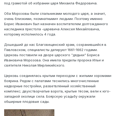
под грамотой об избрании царя Михаила Федоровича.
Оба Морозовы были спальниками молодого царя, а значит,
очень близкими, «комнатными» людьми. Поэтому именно
Борис Иванович был назначен воспитателем долгожданного
наследника престола -царевича Алексея Михайловича,
которому исполнилось 4 года.
Дошедший до нас Благовещенский храм, сохранившийся в
Павловском, специалисты датируют 1661-1662 годами.
Церковь поставили на дворе царского "дядьки" Бориса
Ивановича Морозова. Она имела приделы пророка Ильи и
святителя Николая Мирликийского.
Церковь соединялась крытым переходом с жилыми хоромами
боярина. Рядом с палатами теснились многочисленные
надворные постройки, разветвлённый хозяйственный
комплекс; двухстворчатые ворота, крытые тёсом, вели к юго-
западной околице села. Боярскую усадьбу окружали
обширные плодовые сады.