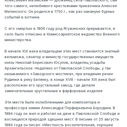
Алексеевич Матинский — уроженец села Павловского, сын
того самого, нелюбимого крестьянами приказчика Алексея
Матинского. Он родился в 1750 г., как раз накануне бурных
событий в вотчине.
С его смертью в 1806 году род Ягужинских прерывается, и
село было отписано в Комиссариатское ведомство Военного
министерства.
В начале XIX века владельцем этих мест становится знатный
вельможа, сенатор и министр государственных имуществ
князь Николай Борисович Юсупов, владелец усадьбы
Архангельское. Недалеко от Павловской Слободы, у так
называемого «Заводского мостика», при впадении речки
Рудинки в реку Белянку, в конце XVIII - начале XIX века был
расположен его хрустальный завод, где делали
замечательные хрустальные и фарфоровые изделия.
Эти места были излюбленными для композитора и
профессора химии Александра Порфирьевича Бородина. В
1884 году он жил и работал на даче в Павловской Слободе и
восхищался природой здешних мест. В письме от 25 августа
1884 года он писал: «Местность восхитительная, хорошее