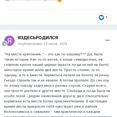
1
ЯЗДЕСЬРОДИЛСЯ
Опубликовано
23 июля, 2014
"На месте крепления..." - это как по-вашему??? Да, была
такая история. Как-то по весне, в конце семидесятых, на
главном куполе нашей церкви (креста тогда на ней не было)
некоторое время жили два аиста. Просто стояли, то по
одному, а то и вместе. Кормиться летали на болото за речку.
Гнездо строить так и не начали. А потом пропали. До сих пор
по этому поводу ходит много разных слухов. Скорее всего,
они просто улетели в другое место. Слобода и тогда была не
особо тихой - рядом оживлённая дорога, да и относительно
кормёжки есть места более привлекательнее. В настоящее
время аисты прекрасно себя чувствуют уже в районе
Волоколамска и севернее - там практически в каждом
населённом пункте можно увидеть их гнёзда на водонапорных