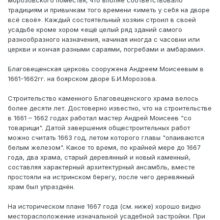
морозовского поместья, что вполне соответствовало
традициям и привычкам того времени «иметь у себя на дворе
всё своё». Каждый состоятельный хозяин строил в своей
усадьбе кроме хором «ещё целый ряд зданий самого
разнообразного назначения, начиная иногда с часовни или
церкви и кончая разными сараями, погребами и амбарами».
Благовещенская церковь сооружена Андреем Моисеевым в
1661-1662гг. на боярском дворе Б.И.Морозова.
Строительство каменного Благовещенского храма велось
более десяти лет. Достоверно известно, что на строительстве
в 1661 – 1662 годах работал мастер Андрей Моисеев "со
товарищи". Датой завершения общестроительных работ
можно считать 1663 год, летом которого главы "опаиваются
белым железом". Какое то время, по крайней мере до 1667
года, два храма, старый деревянный и новый каменный,
составляя характерный архитектурный ансамбль, вместе
простояли на истринском берегу, после чего деревянный
храм был упразднён.
На историческом плане 1667 года (см. ниже) хорошо видно
месторасположение изначальной усадебной застройки. При