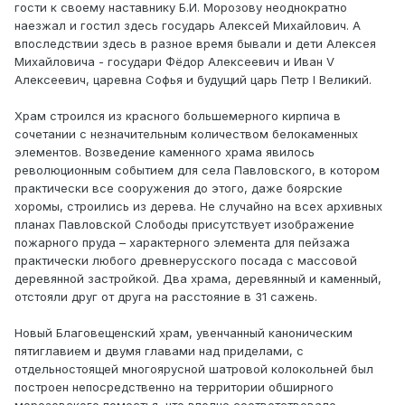
гости к своему наставнику Б.И. Морозову неоднократно
наезжал и гостил здесь государь Алексей Михайлович. А
впоследствии здесь в разное время бывали и дети Алексея
Михайловича - государи Фёдор Алексеевич и Иван V
Алексеевич, царевна Софья и будущий царь Петр I Великий.
Храм строился из красного большемерного кирпича в
сочетании с незначительным количеством белокаменных
элементов. Возведение каменного храма явилось
революционным событием для села Павловского, в котором
практически все сооружения до этого, даже боярские
хоромы, строились из дерева. Не случайно на всех архивных
планах Павловской Слободы присутствует изображение
пожарного пруда – характерного элемента для пейзажа
практически любого древнерусского посада с массовой
деревянной застройкой. Два храма, деревянный и каменный,
отстояли друг от друга на расстояние в 31 сажень.
Новый Благовещенский храм, увенчанный каноническим
пятиглавием и двумя главами над приделами, с
отдельностоящей многоярусной шатровой колокольней был
построен непосредственно на территории обширного