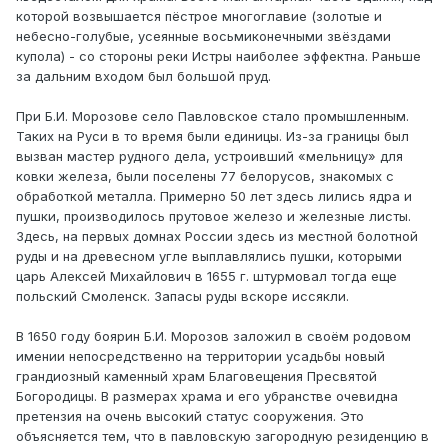
которой возвышается пёстрое многоглавие (золотые и
небесно-голубые, усеянные восьмиконечными звёздами
купола) - со стороны реки Истры наиболее эффектна. Раньше
за дальним входом был большой пруд.
При Б.И. Морозове село Павловское стало промышленным.
Таких на Руси в то время были единицы. Из-за границы был
вызван мастер рудного дела, устроивший «мельницу» для
ковки железа, были поселены 77 белорусов, знакомых с
обработкой металла. Примерно 50 лет здесь лились ядра и
пушки, производилось прутовое железо и железные листы.
Здесь, на первых домнах России здесь из местной болотной
руды и на древесном угле выплавлялись пушки, которыми
царь Алексей Михайлович в 1655 г. штурмовал тогда еще
польский Смоленск. Запасы руды вскоре иссякли.
В 1650 году боярин Б.И. Морозов заложил в своём родовом
имении непосредственно на территории усадьбы новый
грандиозный каменный храм Благовещения Пресвятой
Богородицы. В размерах храма и его убранстве очевидна
претензия на очень высокий статус сооружения. Это
объясняется тем, что в павловскую загородную резиденцию в