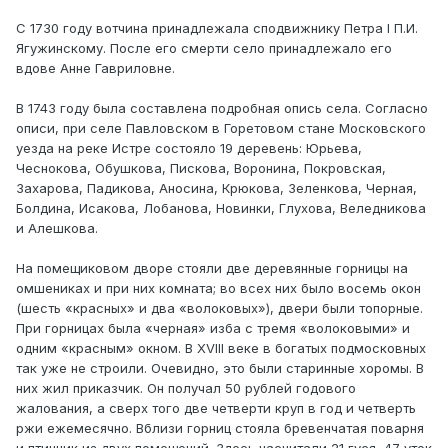
С 1730 году вотчина принадлежала сподвижнику Петра I П.И.
Ягужинскому. После его смерти село принадлежало его
вдове Анне Гавриловне.
В 1743 году была составлена подробная опись села. Согласно
описи, при селе Павловском в Горетовом стане Московского
уезда на реке Истре состояло 19 деревень: Юрьева,
Чеснокова, Обушкова, Пискова, Воронина, Покровская,
Захарова, Падикова, Аносина, Крюкова, Зеленкова, Черная,
Болдина, Исакова, Лобанова, Новинки, Глухова, Веледникова
и Алешкова.
На помещиковом дворе стояли две деревянные горницы на
омшениках и при них комната; во всех них было восемь окон
(шесть «красных» и два «волоковых»), двери были топорные.
При горницах была «черная» изба с тремя «волоковыми» и
одним «красным» окном. В XVIII веке в богатых подмосковных
так уже не строили. Очевидно, это были старинные хоромы. В
них жил приказчик. Он получал 50 рублей годового
жалования, а сверх того две четверти круп в год и четверть
ржи ежемесячно. Вблизи горниц стояла бревенчатая поварня