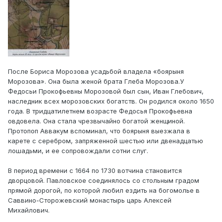
После Бориса Морозова усадьбой владела «боярыня
Морозова». Она была женой брата Глеба Морозова.У
Федосьи Прокофьевны Морозовой был сын, Иван Глебович,
наследник всех морозовских богатств. Он родился около 1650
года. В тридцатилетнем возрасте Федосья Прокофьевна
овдовела. Она стала чрезвычайно богатой женщиной.
Протопоп Аввакум вспоминал, что боярыня выезжала в
карете с серебром, запряженной шестью или двенадцатью
лошадьми, и ее сопровождали сотни слуг.
В период времени с 1664 по 1730 вотчина становится
дворцовой. Павловское соединялось со стольным градом
прямой дорогой, по которой любил ездить на богомолье в
Саввино-Сторожевский монастырь царь Алексей
Михайлович.