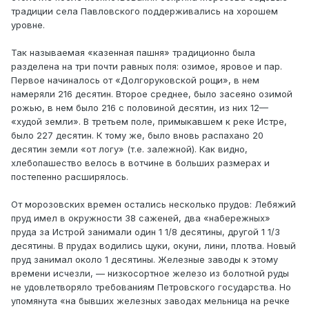
традиции села Павловского поддерживались на хорошем
уровне.
Так называемая «казенная пашня» традиционно была
разделена на три почти равных поля: озимое, яровое и пар.
Первое начиналось от «Долгоруковской рощи», в нем
намеряли 216 десятин. Второе среднее, было засеяно озимой
рожью, в нем было 216 с половиной десятин, из них 12—
«худой земли». В третьем поле, примыкавшем к реке Истре,
было 227 десятин. К тому же, было вновь распахано 20
десятин земли «от логу» (т.е. залежной). Как видно,
хлебопашество велось в вотчине в больших размерах и
постепенно расширялось.
От морозовских времен остались несколько прудов: Лебяжий
пруд имел в окружности 38 саженей, два «набережных»
пруда за Истрой занимали один 1 1/8 десятины, другой 1 1/3
десятины. В прудах водились щуки, окуни, лини, плотва. Новый
пруд занимал около 1 десятины. Железные заводы к этому
времени исчезли, — низкосортное железо из болотной руды
не удовлетворяло требованиям Петровского государства. Но
упомянута «на бывших железных заводах мельница на речке