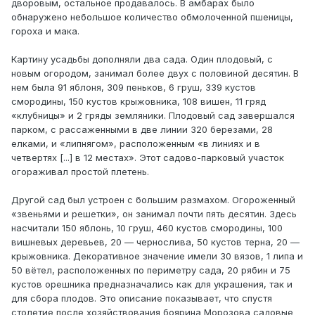
дворовым, остальное продавалось. В амбарах было
обнаружено небольшое количество обмолоченной пшеницы,
гороха и мака.
Картину усадьбы дополняли два сада. Один плодовый, с
новым огородом, занимал более двух с половиной десятин. В
нем была 91 яблоня, 309 пеньков, 6 груш, 339 кустов
смородины, 150 кустов крыжовника, 108 вишен, 11 гряд
«клубницы» и 2 гряды земляники. Плодовый сад завершался
парком, с рассаженными в две линии 320 березами, 28
елками, и «липнягом», расположенным «в линиях и в
четвертях [...] в 12 местах». Этот садово-парковый участок
огораживал простой плетень.
Другой сад был устроен с большим размахом. Огороженный
«звеньями и решетки», он занимал почти пять десятин. Здесь
насчитали 150 яблонь, 10 груш, 460 кустов смородины, 100
вишневых деревьев, 20 — чернослива, 50 кустов терна, 20 —
крыжовника. Декоративное значение имели 30 вязов, 1 липа и
50 вётел, расположенных по периметру сада, 20 рябин и 75
кустов орешника предназначались как для украшения, так и
для сбора плодов. Это описание показывает, что спустя
столетие после хозяйствования боярина Морозова садовые