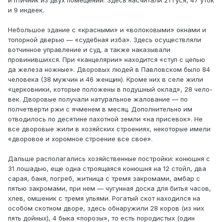
и птичник из двух помещений. Здесь насчитали 21 гуся, 47 уток
и 9 индеек.
Небольшое здание с «красными» и «волоковыми» окнами и
топорной дверью — «судебная изба». Здесь осуществляли
вотчинное управление и суд, а также наказывали
провинившихся. При «канцелярии» находится «стул с цепью
да железа ножные». Дворовых людей в Павловском было 84
человека (38 мужчин и 46 женщин). Кроме них в селе жили
«церковники, которые положены в подушный оклад», 28 чело-
век. Дворовые получали натуральное жалование — по
полчетверти ржи с ячменем в месяц. Дополнительно им
отводилось по десятине пахотной земли «на присевок». Не
все дворовые жили в хозяйских строениях, некоторые имели
«дворовое и хоромное строение все свое».
Дальше располагались хозяйственные постройки: конюшня с
31 лошадью, еще одна строящаяся конюшня на 12 стойл, два
сарая, баня, погреб, житница с тремя закромами, амбар с
пятью закромами, при нем — чугунная доска для битья часов,
хлев, омшеник с тремя ульями. Рогатый скот находился на
особом скотном дворе, здесь обнаружили 28 коров (из них
пять дойных), 4 быка «порозы», то есть породистых (один