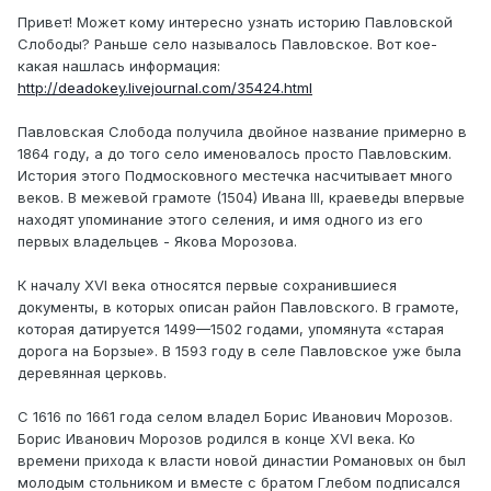
Привет! Может кому интересно узнать историю Павловской
Слободы? Раньше село называлось Павловское. Вот кое-
какая нашлась информация:
http://deadokey.livejournal.com/35424.html
Павловская Слобода получила двойное название примерно в
1864 году, а до того село именовалось просто Павловским.
История этого Подмосковного местечка насчитывает много
веков. В межевой грамоте (1504) Ивана III, краеведы впервые
находят упоминание этого селения, и имя одного из его
первых владельцев - Якова Морозова.
К началу XVI века относятся первые сохранившиеся
документы, в которых описан район Павловского. В грамоте,
которая датируется 1499—1502 годами, упомянута «старая
дорога на Борзые». В 1593 году в селе Павловское уже была
деревянная церковь.
С 1616 по 1661 года селом владел Борис Иванович Морозов.
Борис Иванович Морозов родился в конце XVI века. Ко
времени прихода к власти новой династии Романовых он был
молодым стольником и вместе с братом Глебом подписался