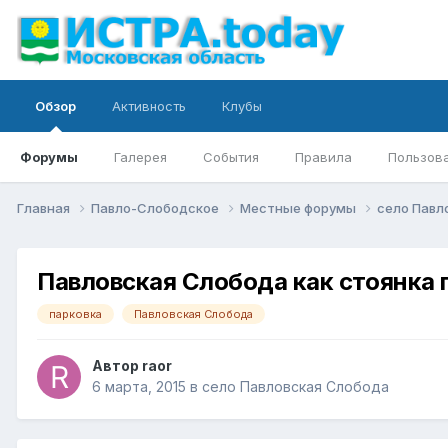
Обзор
Активность
Клубы
Форумы
Галерея
События
Правила
Пользов
Главная
Павло-Слободское
Местные форумы
село Павл
Павловская Слобода как стоянка 
парковка
Павловская Слобода
Автор
raor
6 марта, 2015
в
село Павловская Слобода