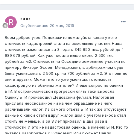
raor
Опубликовано
20 мая, 2015
Всем доброе утро. Подскажите пожалуйста какая у кого
стоимость кадастровый стала на земельные участки. Наша
стоимость изменилась за 3 года с 345 650 тыс. рублей до 4
989 678 рублей. Как уже писала выше около 2 500 тыс.
рублей за м2. Стоимость на Соседние земельные участки по
примеру Виктори Эссент Менеджмент, в арбитражном суде
была уменьшина с 2 500 т.р. на 700 рублей за м2. Это понятно,
они в друзьях. Может кто то уже уменьшал стоимость
кадастровую из обычных жителей? И еще вопрос по оценки
БТИ. В остраномической прогресси опять таки выросла.
Оценку БТИ производил Дедовский филиал. Налоговая
прислала неоснованное ни на чем оправдание из чего
расчитывали налог. Из самого ответа БТИ так же отсутсвуют
данные с какой стати вдруг жилой дом с учетом износа стал
стоить не меньше, а за 8 лет прибавил в два раза в
стоимости. И это не кадастровая оценка, а именно БТИ. Кто то
пытался разобраться с чудесами? Или бюджет Павло