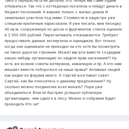
такого перерасчета не делали) Это теперь мы сами будем
отбиваться. Так что с коттеджных поселков и пойдут деньги в
бюджет поселений. А вернее только с жилых домов И
земельных участков под ними. Стоимости в кадастре уже
слишком приличные нарисовали. Я уже писала, мне беседку
40 кв.м. сооруженную из досок и фрагментов стекла оценили
в 2 500 000 рублей. Пересчитывать отказываются. Требуют
предоставить данные экспертизы и оценщиков. Вот только
когда они оценивали не приходил ни кто хотя бы посмотреть
на такое дорогое строение. Может мы все вместе создадим
какую-нибудь организацию по защите прав населения?) Ну
есть же всякие советы ветеранов, инвалидов и пр. А кто нам
мешает вместе побороться за наши права? Активных людей
как видно из форума много. А Сергей возглавит совет.
Сергей, как Вы относитесь к данному предложению? Ну
сколько можно поодиночке всех мокать? Пора уже
объединиться. Власти быстрее услышат публичную
организацию, чем одного в лесу. Можно и собрания будет
проводить Кто за?