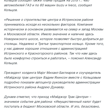
Кольцов сообщил также планы продаж на 2015 г.: 480
автомобилей ГАЗ и по 60 машин Isuzu и Iveco, сообщил
Кольцов.
«Решение о строительстве центра в Истринском районе
принималось исходя из нескольких факторов. Компания
исторически в основном развивается на север и запад Москвы
и Московской области. Имело значение и наличие здесь
Новорижского шоссе, которое позволяет быстро добраться до
столицы. Недалеко и Третье транспортное кольцо. Кроме того,
у нас давние хорошие отношения с администрацией
Истринского и Красногорского районов. Так что нам здесь
было комфортно строиться и работать», – пояснил Александр
Кольцов.
Президент холдинга Major Михаил Бахтиаров и соучредитель
«Мэйджор трак центра» Вадим Яхинсон вместе с Кольцовым
подробно показали автоцентр руководителю администрации
Истринского района Андрею Дунаеву.
Дунаев отметил, что приход «Мэйджор Трак Центра» –
значимое событие для района: «Имущественный налог будет
поступать в бюджет Московской области. И это, безусловно,