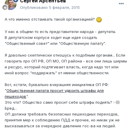
Сергей Арсентьев
Опубликовано
5 февраля, 2015
А что именно отстаивать такой организацией?
У нас в общем-то есть представители народа - депутаты.
В депутатском корпусе ходит еще идея создать
"Общественный совет" или "Общественную палату".
Я довольно скептически отношусь к подобным органам... Если
говорить про ОП РФ, ОП МО, ОП района - все они лишь ширмы
и ресурс, который подтягивает власть, когда надо тот или
иной вопрос "поддержать" от имени общественности.
Вот, кстати, буквально вчерашняя инициатива ОП РФ:
"
Общественная палата просит удвоить штрафы для
пешеходов
".
Это что? Общество само просит себе штрафы поднять? :-)))
Бред...
ОП должна требовать безопасных пешеходных переходов,
принятия мер к соблюдению ПДД и прочее, но никак уж не
высказываться за очередное давление гос-ва на людей.