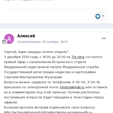
1
Алексей
Опубликовано
29 ноября, 2014
Сергей, ящик пандоры хотите открыть?
3 декабря 2014 года, с 19.00 до 20.00 на
Trk Istra
состоится
прямой эфир с начальником Истринского Отдела
Федеральной кадастровой палаты Федеральной службы
Государственной регистрации кадастра и картографии
Сергеем Викторовичем Жучковым.
Вопросы можно задавать по телефонам: 4-30-00, 3-04-16,
присылать по электронной почте:
trkistra@mail.ru
или оставить
их в комментариях под этой записью. Полная распечатка
поступивших вопросов будет передана в телестудию перед
эфиром.
Большая просьба авторам подписывать свои вопросы.
http://истра.рф/novosti/oficialno/anons-pryamoy-efir-s-