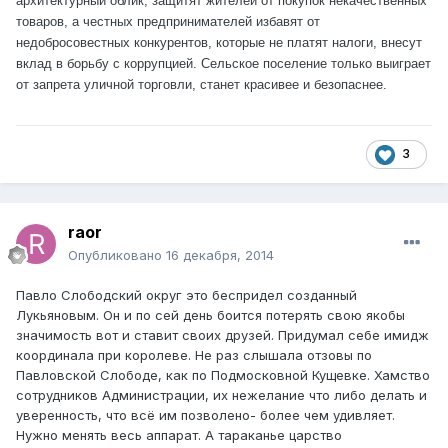
архитектурный облик, защитят жителей от покупок некачественных
товаров, а честных предпринимателей избавят от
недобросовестных конкурентов, которые не платят налоги, внесут
вклад в борьбу с коррупцией. Сельское поселение только выиграет
от запрета уличной торговли, станет красивее и безопаснее.
3
raor
Опубликовано
16 декабря, 2014
Павло Слободский округ это беспридел созданный
Лукьяновым. Он и по сей день боится потерять свою якобы
значимость вот и ставит своих друзей. Придумал себе имидж
координала при королеве. Не раз слышала отзовы по
Павловской Слободе, как по Подмосковной Кущевке. Хамство
сотрудников Администрации, их нежелание что либо делать и
уверенность, что всё им позволено- более чем удивляет.
Нужно менять весь аппарат. А тараканье царство