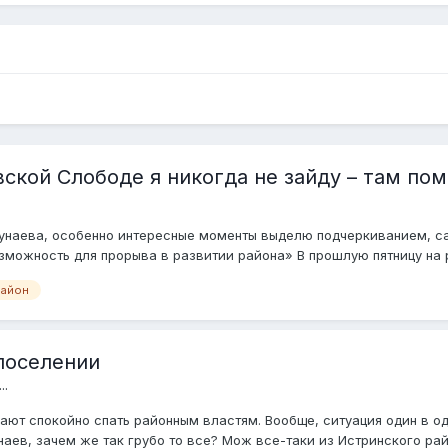
ской Слободе я никогда не зайду – там пом
унаева, особенно интересные моменты выделю подчеркиванием, с
озможность для прорыва в развитии района» В прошлую пятницу на 
район
поселении
..
ют спокойно спать районным властям. Вообще, ситуация один в од
аев, зачем же так грубо то все? Мож все-таки из Истринского рай