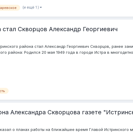
(и ещё 1 )
каревское
 стал Скворцов Александр Георгиевич
тринского района стал Александр Георгиевич Скворцов, ранее за
го района: Родился 20 мая 1949 года в городе Истра в многодетной
сть
на Александра Скворцова газете "Истринс
казал о планах работы на ближайшее время Главой Истринского м