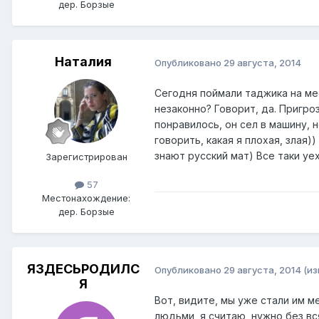
дер. Борзые
Наталия
Опубликовано
29 августа, 2014
Сегодня поймали таджика на мес
незаконно? Говорит, да. Пригро
понравилось, он сел в машину, 
говорить, какая я плохая, злая
знают русский мат) Все таки уех
Зарегистрирован
57
Местонахождение:
дер. Борзые
ЯЗДЕСЬРОДИЛС
Опубликовано
29 августа, 2014
(и
Я
Вот, видите, мы уже стали им 
людьми, я считаю, нужно без в