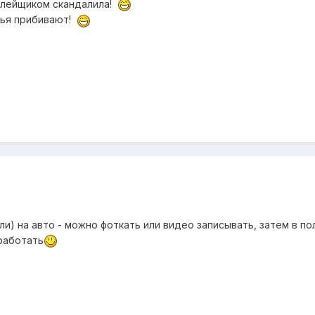
склейщиком скандалила!
вья прибивают!
и) на авто - можно фоткать или видео записывать, затем в пол
работать