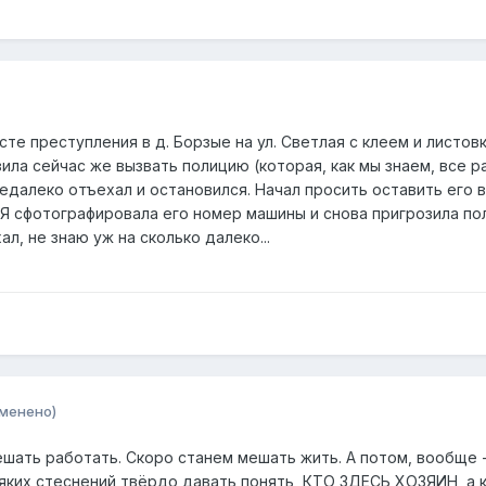
те преступления в д. Борзые на ул. Светлая с клеем и листов
зила сейчас же вызвать полицию (которая, как мы знаем, все ра
недалеко отъехал и остановился. Начал просить оставить его 
)) Я сфотографировала его номер машины и снова пригрозила по
ал, не знаю уж на сколько далеко...
зменено)
мешать работать. Скоро станем мешать жить. А потом, вообще
сяких стеснений твёрдо давать понять, КТО ЗДЕСЬ ХОЗЯИН, а 