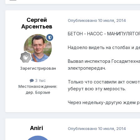
Сергей
Опубликовано
10 июля, 2014
Арсентьев
БЕТОН - НАСОС - МАНИПУЛЯТОР 
Надоело видеть на столбах и 
Вызвал инспектора Госадмтехна
электропередач.
Зарегистрирован
3 тыс
Только что составили акт осмо
Местонахождение:
уберут всю эту мерзость.
дер. Борзые
Через недельку-другую ждем р
Aniri
Опубликовано
10 июля, 2014