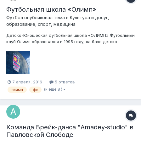
Футбольная школа «Олимп»
Футбол
опубликовал тема в
Культура и досуг,
образование, спорт, медицина
Детско-Юношеская футбольная школа «ОЛИМП» Футбольный
клуб Олимп образовался в 1995 году, на базе детско-
юношеских футбольных команд в районе Павловской
Слободы, в Истринском районе Подмосковья. С течением
времени, некоторое время Олимп переживал не лучшие
времена и как...
7 апреля, 2016
5 ответов
(и ещё 8 )
олимп
фк
Команда Брейк-данса "Amadey-studio" в
Павловской Слободе