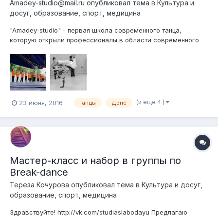
Amadey-studio@mail.ru
опубликовал тема в
Культура и
досуг, образование, спорт, медицина
"Amadey-studio" - первая школа современного танца,
которую открыли профессионалы в области современного
искусства в Павловской Слободе . Этим летом мы
приглашаем Ваших детей на занятия танцами Брейк-данс и
Хип-хоп в новые группы, которые смогут продолжить занятия
и в учебном году)) Поче...
(и ещё 4 )
23 июня, 2016
танцы
Дэнс
Мастер-класс и набор в группы по
Break-dance
Тереза Кочурова
опубликовал тема в
Культура и досуг,
образование, спорт, медицина
Здравствуйте! http://vk.com/studiaslabodayu Предлагаю