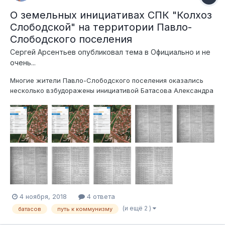
О земельных инициативах СПК "Колхоз
Слободской" на территории Павло-
Слободского поселения
Сергей Арсентьев
опубликовал тема в
Официально и не
очень...
Многие жители Павло-Слободского поселения оказались
несколько взбудоражены инициативой Батасова Александра
Михайловича и учрежденного им СПК "Колхоз Слободской"
(директором с весны этого года является Романов Сергей
Михайлович) об уточнении границ земельного участка
50:08:0000000:177 площадью 1971 г...
4 ноября, 2018
4 ответа
(и ещё 2 )
батасов
путь к коммунизму