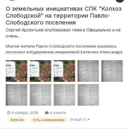
О земельных инициативах СПК "Колхоз
Слободской" на территории Павло-
Слободского поселения
Сергей Арсентьев
опубликовал тема в
Официально и не
очень...
Многие жители Павло-Слободского поселения оказались
несколько взбудоражены инициативой Батасова Александра
Михайловича и учрежденного им СПК "Колхоз Слободской"
(директором с весны этого года является Романов Сергей
Михайлович) об уточнении границ земельного участка
50:08:0000000:177 площадью 1971 г...
4 ноября, 2018
4 ответа
(и ещё 2 )
батасов
путь к коммунизму