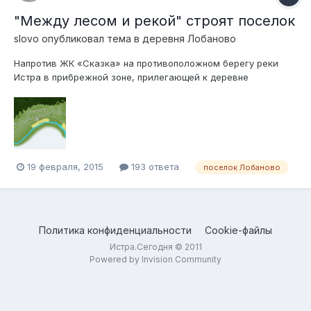
"Между лесом и рекой" строят поселок
slovo
опубликовал тема в
деревня Лобаново
Напротив ЖК «Сказка» на противоположном берегу реки
Истра в прибрежной зоне, прилегающей к деревне
Лобаново, строится поселок «Между лесом и рекой»
http://www.lesireka.ru/ от «Велес Девелопмент» www.veles-
development.ru Подскажите что это будет? СНТ? Документы
на строительство здесь: http://www...
19 февраля, 2015
193 ответа
поселок Лобаново
Политика конфиденциальности
Cookie-файлы
Истра.Сегодня © 2011
Powered by Invision Community