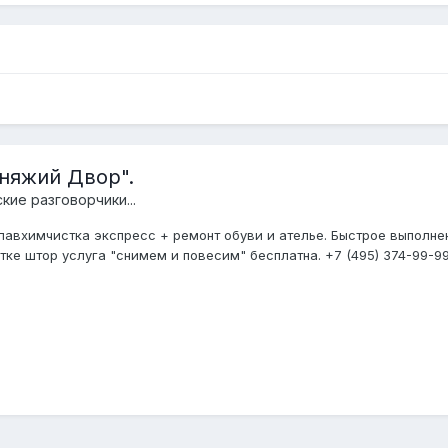
Княжий Двор".
кие разговорчики...
лавхимчистка экспресс + ремонт обуви и ателье. Быстрое выполне
стке штор услуга "снимем и повесим" бесплатна. +7 (495) 374-99-99.