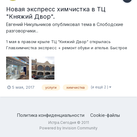
Новая экспресс химчистка в ТЦ
"Княжий Двор".
Евгений Никульников
опубликовал тема в
Слободские
разговорчики...
1 мая в правом крыле ТЦ "Княжий Двор" открылась
Главхимчистка экспресс + ремонт обуви и ателье. Быстрое
выполнение заказов, удобное расположение и отсутствие
очередей. Доступна доставка на дом. Акция до 31.05.17 - при
чистке штор услуга "снимем и повесим" бесплатна. +7 (495)
374-99-99...
(и ещё 2 )
5 мая, 2017
услуги
химчистка
Политика конфиденциальности
Cookie-файлы
Истра.Сегодня © 2011
Powered by Invision Community