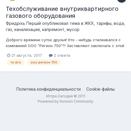
Техобслуживание внутриквартирного
газового оборудования
Фридрixь Першiй
опубликовал тема в
ЖКХ, тарифы, вода,
газ, канализация, капремонт, мусор
Доброго времени суток друзья! Кто - нибудь сталкивался с
компанией ООО "Регион 750"?! Заставляют заключать с этой
фирмой договор на техническое обслуживание
21 августа, 2017
2 ответа
внутриквартирного газового оборудования (сокращенно ТО
то вго
ооо регион 750
ВГО). Причём, договор составляют задним числом.
Непонятная фирма. Кто - нибудь...
Политика конфиденциальности
Cookie-файлы
Истра.Сегодня © 2011
Powered by Invision Community