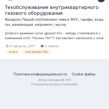
Техобслуживание внутриквартирного
газового оборудования
Фридрixь Першiй
опубликовал тема в
ЖКХ, тарифы, вода,
газ, канализация, капремонт, мусор
Доброго времени суток друзья! Кто - нибудь сталкивался с
компанией ООО "Регион 750"?! Заставляют заключать с этой
фирмой договор на техническое обслуживание
21 августа, 2017
2 ответа
внутриквартирного газового оборудования (сокращенно ТО
то вго
ооо регион 750
ВГО). Причём, договор составляют задним числом.
Непонятная фирма. Кто - нибудь...
Политика конфиденциальности
Cookie-файлы
Истра.Сегодня © 2011
Powered by Invision Community