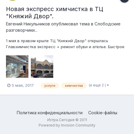
Новая экспресс химчистка в ТЦ
"Княжий Двор".
Евгений Никульников
опубликовал тема в
Слободские
разговорчики...
1 мая в правом крыле ТЦ "Княжий Двор" открылась
Главхимчистка экспресс + ремонт обуви и ателье. Быстрое
выполнение заказов, удобное расположение и отсутствие
очередей. Доступна доставка на дом. Акция до 31.05.17 - при
чистке штор услуга "снимем и повесим" бесплатна. +7 (495)
374-99-99...
(и ещё 2 )
5 мая, 2017
услуги
химчистка
Политика конфиденциальности
Cookie-файлы
Истра.Сегодня © 2011
Powered by Invision Community