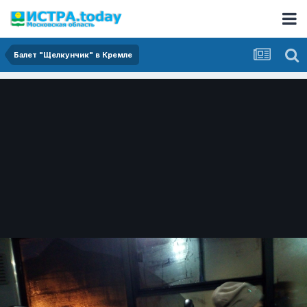
Балет "Щелкунчик" в Кремле