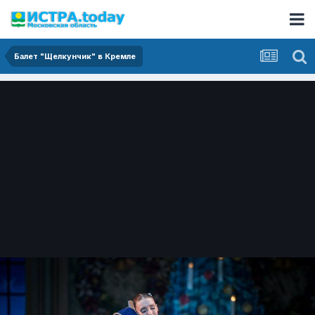
Балет "Щелкунчик" в Кремле