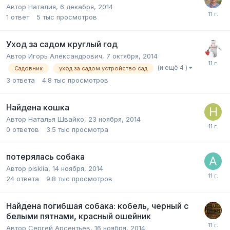
Автор
Наталия
,
6 декабря, 2014
1
ответ
5 тыс
просмотров
Уход за садом круглый год
Автор
Игорь Александрович
,
7 октября, 2014
(и ещё 4 )
Садовник
уход за садом устройство сад
3
ответа
4.8 тыс
просмотров
Найдена кошка
Автор
Наталья Швайко
,
23 ноября, 2014
0
ответов
3.5 тыс
просмотра
потерялась собака
Автор
pisklia
,
14 ноября, 2014
24
ответа
9.8 тыс
просмотров
Найдена погибшая собака: кобель, черный с
белыми пятнами, красный ошейник
Автор
Сергей Арсентьев
,
16 ноября, 2014