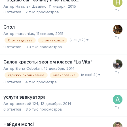
Автор
Наталья Швайко
,
11 января, 2015
0
ответов
7 тыс
просмотров
Стол
Автор
marsenius
,
11 января, 2015
(и ещё 2 )
Стол из дерева
стол из ольхи
0
ответов
3.3 тыс
просмотров
Салон красоты эконом класса "La Vita"
Автор
Elena Cebotari
,
15 декабря, 2014
(и ещё 4 )
стрижки окрашивание
мелирование
0
ответов
4 тыс
просмотра
услуги эвакуатора
Автор
алексей 124
,
12 декабря, 2014
0
ответов
3.5 тыс
просмотров
Найден мопс!