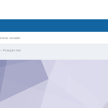
атели онлайн
Pождество