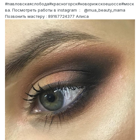
#павловскаяслобода#красногорск#новорижскоешоссе#моск
ва. Посмотреть работы в instagram : @mua_beauty_mama
Позвонить мастеру : 89167724377 Алиса